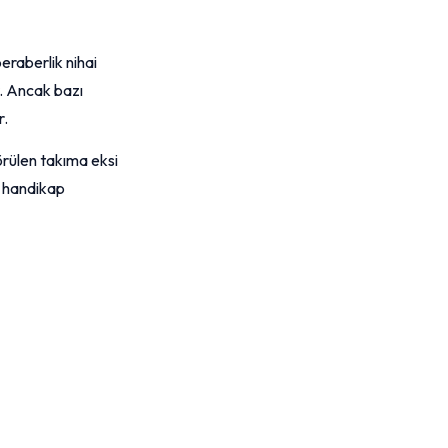
raberlik nihai
. Ancak bazı
r.
görülen takıma eksi
, handikap