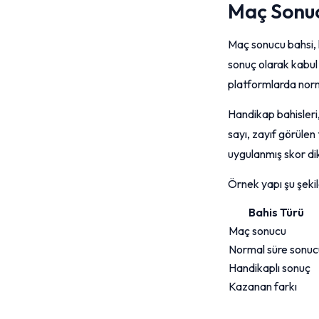
Maç Sonuc
Maç sonucu bahsi, 
sonuç olarak kabul
platformlarda norma
Handikap bahisleri,
sayı, zayıf görülen
uygulanmış skor dik
Örnek yapı şu şekil
Bahis Türü
Maç sonucu
Normal süre sonuc
Handikaplı sonuç
Kazanan farkı