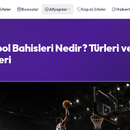
iteler
Bonuslar
Altyapılar
Kapalı Siteler
Haberl
ol Bahisleri Nedir? Türleri 
eri