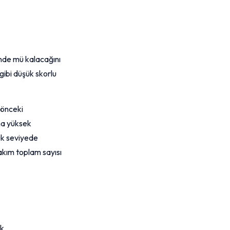
tünde mü kalacağını
gibi düşük skorlu
 önceki
aha yüksek
şük seviyede
 takım toplam sayısı
ak