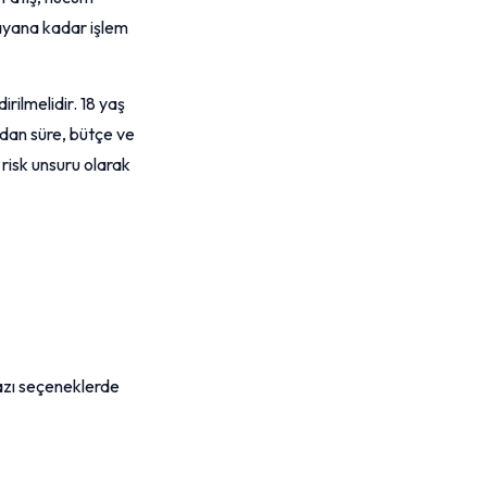
layana kadar işlem
irilmelidir. 18 yaş
ndan süre, bütçe ve
ı risk unsuru olarak
bazı seçeneklerde