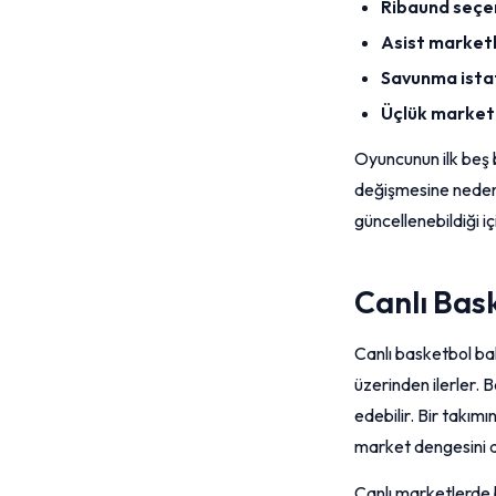
Ribaund seçen
Asist marketl
Savunma istat
Üçlük marketl
Oyuncunun ilk beş b
değişmesine neden o
güncellenebildiği i
Canlı Bas
Canlı basketbol ba
üzerinden ilerler. 
edebilir. Bir takım
market dengesini an
Canlı marketlerde b