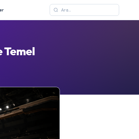
er
ve Temel