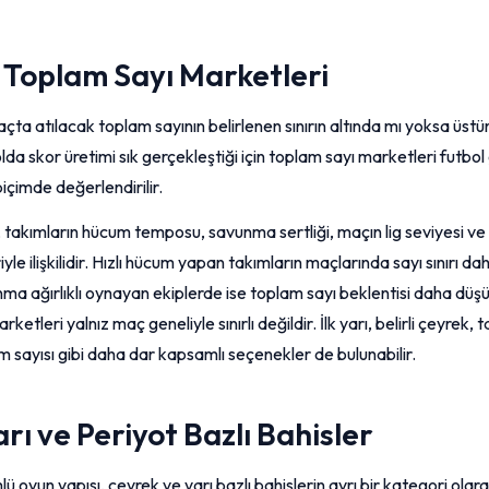
e Toplam Sayı Marketleri
maçta atılacak toplam sayının belirlenen sınırın altında mı yoksa üs
lda skor üretimi sık gerçekleştiği için toplam sayı marketleri futbol 
biçimde değerlendirilir.
, takımların hücum temposu, savunma sertliği, maçın lig seviyesi ve
yle ilişkilidir. Hızlı hücum yapan takımların maçlarında sayı sınırı d
unma ağırlıklı oynayan ekiplerde ise toplam sayı beklentisi daha dü
arketleri yalnız maç geneliyle sınırlı değildir. İlk yarı, belirli çeyrek,
 sayısı gibi daha dar kapsamlı seçenekler de bulunabilir.
rı ve Periyot Bazlı Bahisler
 oyun yapısı, çeyrek ve yarı bazlı bahislerin ayrı bir kategori olar