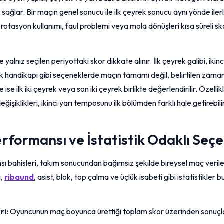
 sağlar. Bir maçın genel sonucu ile ilk çeyrek sonucu aynı yönde il
 rotasyon kullanımı, faul problemi veya mola dönüşleri kısa süreli sko
yalnız seçilen periyottaki skor dikkate alınır. İlk çeyrek galibi, ikinc
 handikapı gibi seçeneklerde maçın tamamı değil, belirtilen zaman 
e ise ilk iki çeyrek veya son iki çeyrek birlikte değerlendirilir. Özell
eğişiklikleri, ikinci yarı temposunu ilk bölümden farklı hale getirebilir
rformansı ve İstatistik Odaklı Seç
 bahisleri, takım sonucundan bağımsız şekilde bireysel maç verile
ı,
ribaund
, asist, blok, top çalma ve üçlük isabeti gibi istatistikler 
ri:
Oyuncunun maç boyunca ürettiği toplam skor üzerinden sonuçl