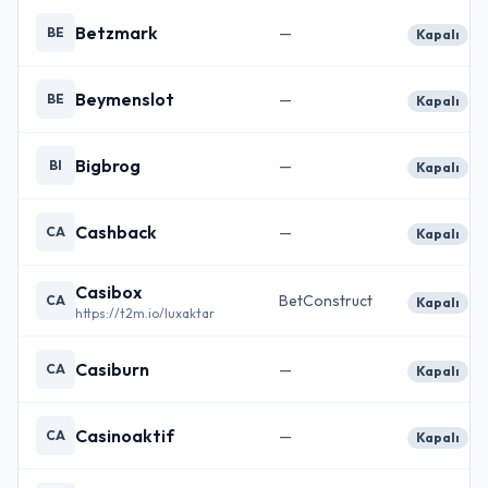
Betzmark
—
BE
Kapalı
Beymenslot
—
BE
Kapalı
Bigbrog
—
BI
Kapalı
Cashback
—
CA
Kapalı
Casibox
BetConstruct
CA
Kapalı
https://t2m.io/luxaktar
Casiburn
—
CA
Kapalı
Casinoaktif
—
CA
Kapalı