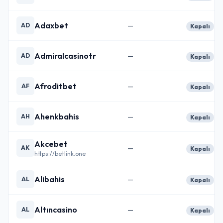
Adaxbet
—
AD
Kapalı
Admiralcasinotr
—
AD
Kapalı
Afroditbet
—
AF
Kapalı
Ahenkbahis
—
AH
Kapalı
Akcebet
—
AK
Kapalı
https://betlink.one
Alibahis
—
AL
Kapalı
Altıncasino
—
AL
Kapalı