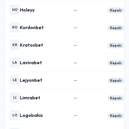
Holeyy
—
HO
Kapalı
Kordonbet
—
KO
Kapalı
Kratosbet
—
KR
Kapalı
Lavivabet
—
LA
Kapalı
Lejyonbet
—
LE
Kapalı
Limrabet
—
LI
Kapalı
Logobahis
—
LO
Kapalı