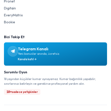
Pronet
Digitain
EveryMatrix
Bookie
Bizi Takip Et
Telegram Kanalı
Yeni bonuslar anında, ücretsiz.
Kanala katıl
Sorumlu Oyun
18 yaşından küçükler kumar oynayamaz. Kumar bağımlılık yapabilir;
sınırlarınızı belirleyin ve gerekirse profesyonel yardım alın.
18+
sadece yetişkinler