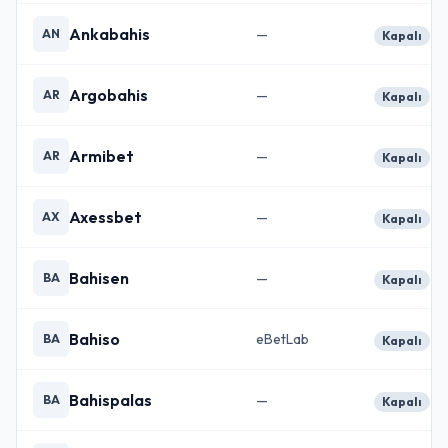
Ankabahis
—
AN
Kapalı
Argobahis
—
AR
Kapalı
Armibet
—
AR
Kapalı
Axessbet
—
AX
Kapalı
Bahisen
—
BA
Kapalı
Bahiso
eBetLab
BA
Kapalı
Bahispalas
—
BA
Kapalı