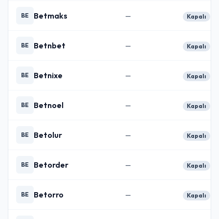
Betmaks
—
BE
Kapalı
Betnbet
—
BE
Kapalı
Betnixe
—
BE
Kapalı
Betnoel
—
BE
Kapalı
Betolur
—
BE
Kapalı
Betorder
—
BE
Kapalı
Betorro
—
BE
Kapalı