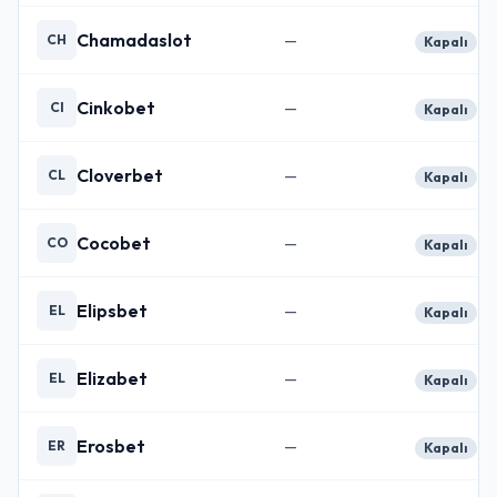
Chamadaslot
—
CH
Kapalı
Cinkobet
—
CI
Kapalı
Cloverbet
—
CL
Kapalı
Cocobet
—
CO
Kapalı
Elipsbet
—
EL
Kapalı
Elizabet
—
EL
Kapalı
Erosbet
—
ER
Kapalı