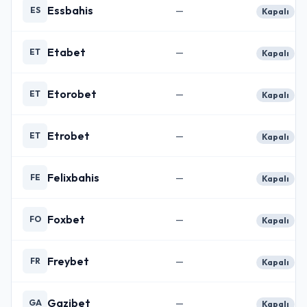
Essbahis
—
ES
Kapalı
Etabet
—
ET
Kapalı
Etorobet
—
ET
Kapalı
Etrobet
—
ET
Kapalı
Felixbahis
—
FE
Kapalı
Foxbet
—
FO
Kapalı
Freybet
—
FR
Kapalı
Gazibet
—
GA
Kapalı