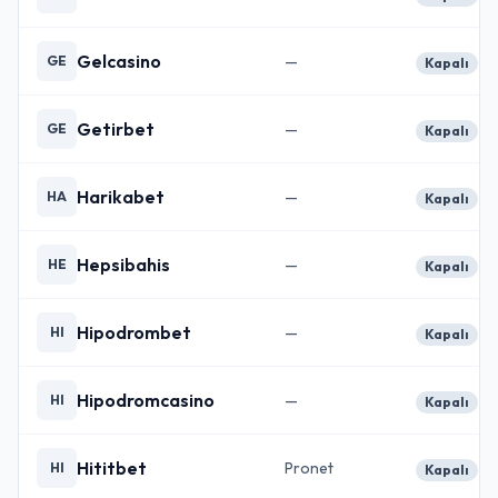
Gelcasino
—
GE
Kapalı
Getirbet
—
GE
Kapalı
Harikabet
—
HA
Kapalı
Hepsibahis
—
HE
Kapalı
Hipodrombet
—
HI
Kapalı
Hipodromcasino
—
HI
Kapalı
Hititbet
Pronet
HI
Kapalı