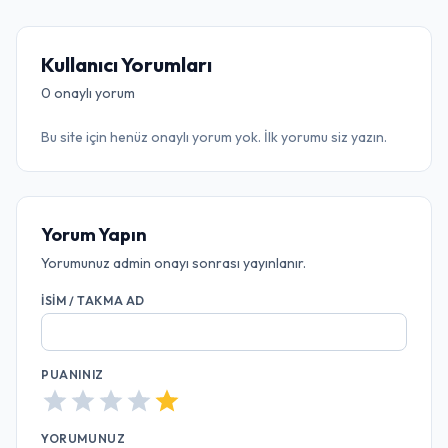
Kullanıcı Yorumları
0 onaylı yorum
Bu site için henüz onaylı yorum yok. İlk yorumu siz yazın.
Yorum Yapın
Yorumunuz admin onayı sonrası yayınlanır.
İSIM / TAKMA AD
PUANINIZ
YORUMUNUZ