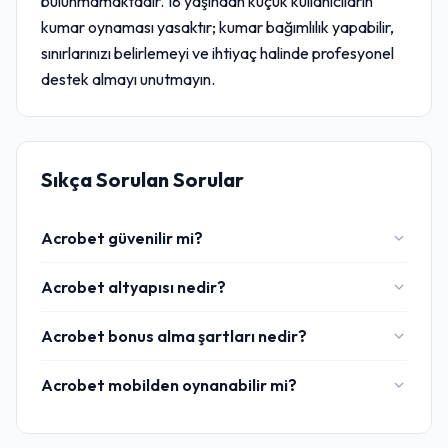
bulunmamaktadır. 18 yaşından küçük kullanıcıların
kumar oynaması yasaktır; kumar bağımlılık yapabilir,
sınırlarınızı belirlemeyi ve ihtiyaç halinde profesyonel
destek almayı unutmayın.
Sıkça Sorulan Sorular
Acrobet güvenilir mi?
Acrobet altyapısı nedir?
Acrobet bonus alma şartları nedir?
Acrobet mobilden oynanabilir mi?