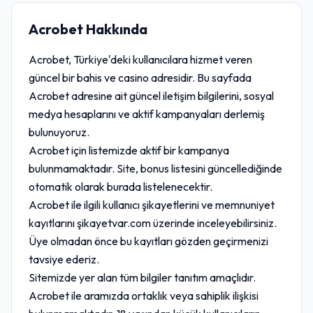
Acrobet Hakkında
Acrobet, Türkiye'deki kullanıcılara hizmet veren
güncel bir bahis ve casino adresidir. Bu sayfada
Acrobet adresine ait güncel iletişim bilgilerini, sosyal
medya hesaplarını ve aktif kampanyaları derlemiş
bulunuyoruz.
Acrobet için listemizde aktif bir kampanya
bulunmamaktadır. Site, bonus listesini güncellediğinde
otomatik olarak burada listelenecektir.
Acrobet ile ilgili kullanıcı şikayetlerini ve memnuniyet
kayıtlarını şikayetvar.com üzerinde inceleyebilirsiniz.
Üye olmadan önce bu kayıtları gözden geçirmenizi
tavsiye ederiz.
Sitemizde yer alan tüm bilgiler tanıtım amaçlıdır.
Acrobet ile aramızda ortaklık veya sahiplik ilişkisi