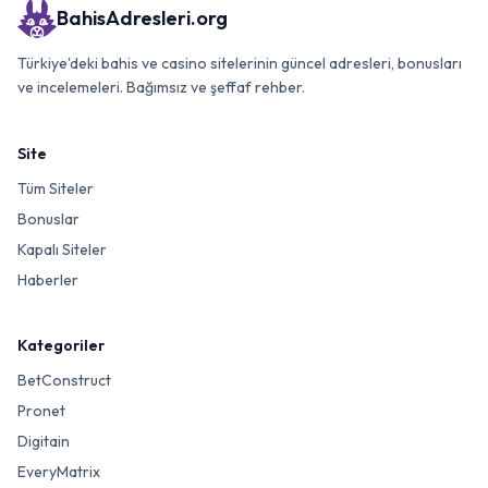
BahisAdresleri.org
Türkiye'deki bahis ve casino sitelerinin güncel adresleri, bonusları
ve incelemeleri. Bağımsız ve şeffaf rehber.
Site
Tüm Siteler
Bonuslar
Kapalı Siteler
Haberler
Kategoriler
BetConstruct
Pronet
Digitain
EveryMatrix