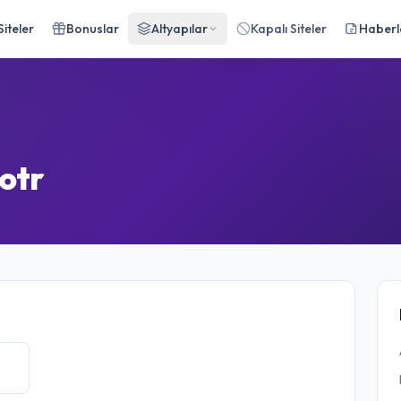
iteler
Bonuslar
Altyapılar
Kapalı Siteler
Haberl
otr