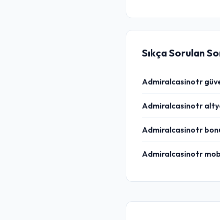
Sıkça Sorulan So
Admiralcasinotr güve
Admiralcasinotr alty
Admiralcasinotr bonu
Admiralcasinotr mobi