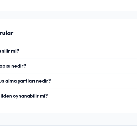
rular
nilir mi?
apısı nedir?
s alma şartları nedir?
lden oynanabilir mi?