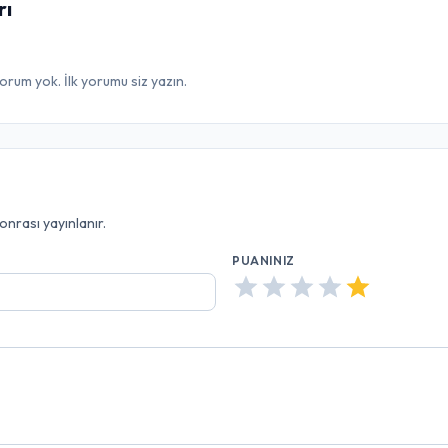
rı
yorum yok. İlk yorumu siz yazın.
nrası yayınlanır.
PUANINIZ