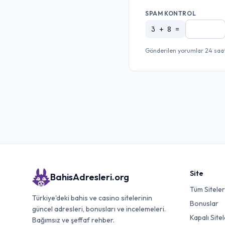
SPAM KONTROL
3 + 8 =
Gönderilen yorumlar 24 saat 
Site
BahisAdresleri.org
Tüm Siteler
Türkiye'deki bahis ve casino sitelerinin
Bonuslar
güncel adresleri, bonusları ve incelemeleri.
Kapalı Site
Bağımsız ve şeffaf rehber.