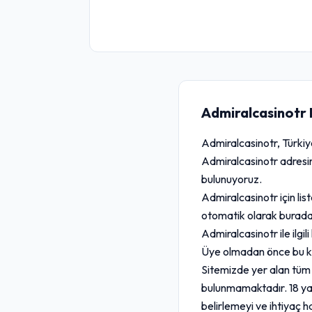
Admiralcasinotr
Admiralcasinotr, Türkiye
Admiralcasinotr adresine
bulunuyoruz.
Admiralcasinotr için li
otomatik olarak burada 
Admiralcasinotr ile ilgil
Üye olmadan önce bu ka
Sitemizde yer alan tüm b
bulunmamaktadır. 18 yaşı
belirlemeyi ve ihtiyaç 