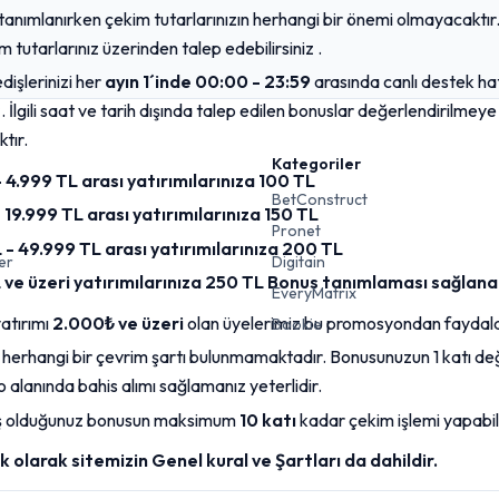
anımlanırken çekim tutarlarınızın herhangi bir önemi olmayacaktı
ım tutarlarınız üzerinden talep edebilirsiniz .
işlerinizi her
ayın 1´inde 00:00 - 23:59
arasında canlı destek ha
z. İlgili saat ve tarih dışında talep edilen bonuslar değerlendirilmeye
tır.
Kategoriler
 4.999 TL arası yatırımılarınıza 100 TL
BetConstruct
 19.999 TL arası yatırımılarınıza 150 TL
Pronet
- 49.999 TL arası yatırımılarınıza 200 TL
ler
Digitain
ve üzeri yatırımılarınıza 250 TL Bonus tanımlaması sağlana
EveryMatrix
yatırımı
2.000₺ ve üzeri
olan üyelerimiz bu promosyondan faydala
Bookie
herhangi bir çevrim şartı bulunmamaktadır. Bonusunuzun 1 katı d
 alanında bahis alımı sağlamanız yeterlidir.
ş olduğunuz bonusun maksimum
10 katı
kadar çekim işlemi yapabili
k olarak sitemizin Genel kural ve Şartları da dahildir.