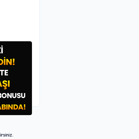
rsiniz.