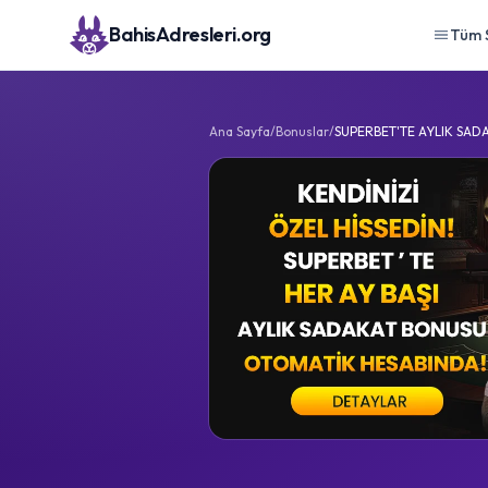
BahisAdresleri.org
Tüm S
Ana Sayfa
/
Bonuslar
/