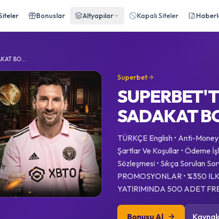
iteler
Bonuslar
Altyapılar
Kapalı Siteler
Haberl
SUPERBET'TE AYLIK SADAKAT BONUSU
Superbet
SUPERBET'T
SADAKAT B
TÜRKÇE English • Anti-Money 
Şartlar Ve Koşullar • Ödeme İşl
Sözleşmesi • Sıkça Sorulan So
PROMOSYONLAR • %350 ILK 
YATIRIMINDA 500 ADET FR
Bonusu Al
Kaynak