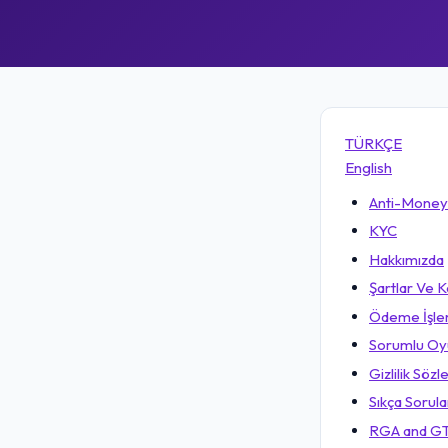
TÜRKÇE
English
Anti-Money
KYC
Hakkımızda
Şartlar Ve K
Ödeme İşle
Sorumlu Oy
Gizlilik Söz
Sıkça Sorula
RGA and G