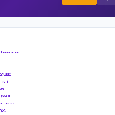
 Laundering
oşullar
mleri
un
leşmesi
n Sorular
T&C