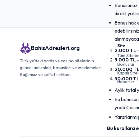
Bonusunuz t
direkt yatır
Bonus hak ed
edebilirsini
alınmayacak
Site
BahisAdresleri.org
2.000 TL -
Tüm Siteler
5.000 TL -
Türkiye'deki bahis ve casino sitelerinin
Bonuslar
güncel adresleri, bonusları ve incelemeleri.
20.000 TL 
Kapalı Site
Bağımsız ve şeffaf rehber.
50.000 TL 
Haberler
Aylık total 
Bu bonusun 
yada Casıno
Yararlanmı
Bu kurallara e