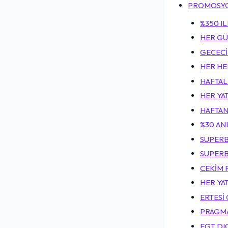
PROMOSY
%350 I
HER GÜ
GECECİ
HER HE
HAFTAL
HER YA
HAFTAN
%30 AN
SUPERBE
SUPERB
CEKİM 
HER YA
ERTESİ
PRAGMA
EGT DI