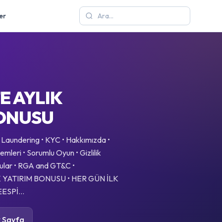
er
E AYLIK
ONUSU
Laundering • KYC • Hakkımızda •
emleri • Sorumlu Oyun • Gizlilik
rular • RGA and GT&C •
YATIRIM BONUSU • HER GÜN İLK
EESPİ…
 Sayfa