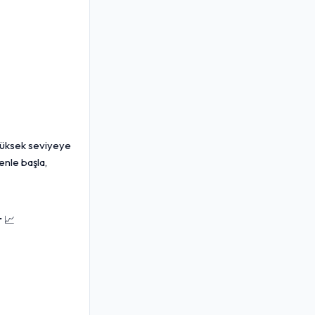
 yüksek seviyeye
enle başla,
r
📈