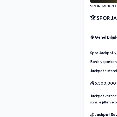
SPOR JACKPO
🏆
SPOR J
🎯
Genel Bilgi
Spor Jackpot, y
Bahis yaparken 
Jackpot sistem
💰 6.500.000 T
Jackpot kazancı,
şansı eşittir v
💰
Jackpot Sev