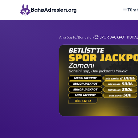
BahisAdresleri.org
Tüm S
Ana Sayfa
/
Bonuslar
/
🏆 SPOR JACKPOT KURA