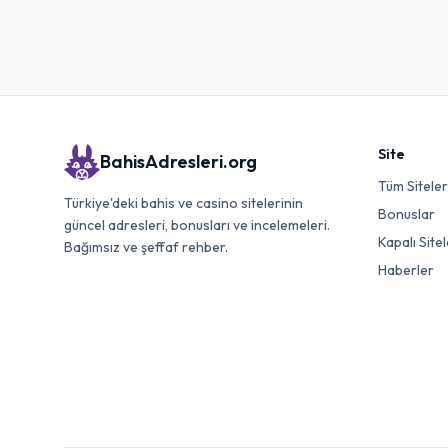
Site
BahisAdresleri.org
Tüm Siteler
Türkiye'deki bahis ve casino sitelerinin
Bonuslar
güncel adresleri, bonusları ve incelemeleri.
Kapalı Site
Bağımsız ve şeffaf rehber.
Haberler