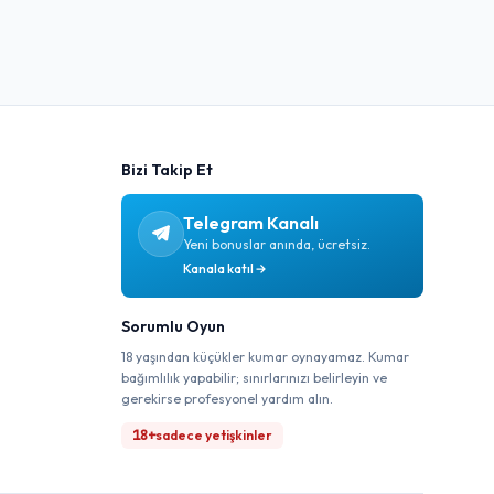
Bizi Takip Et
Telegram Kanalı
Yeni bonuslar anında, ücretsiz.
Kanala katıl
Sorumlu Oyun
18 yaşından küçükler kumar oynayamaz. Kumar
bağımlılık yapabilir; sınırlarınızı belirleyin ve
gerekirse profesyonel yardım alın.
18+
sadece yetişkinler