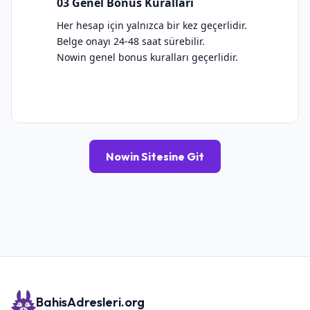
03 Genel Bonus Kuralları
Her hesap için yalnızca bir kez geçerlidir.
Belge onayı 24-48 saat sürebilir.
Nowin genel bonus kuralları geçerlidir.
Nowin Sitesine Git
BahisAdresleri.org