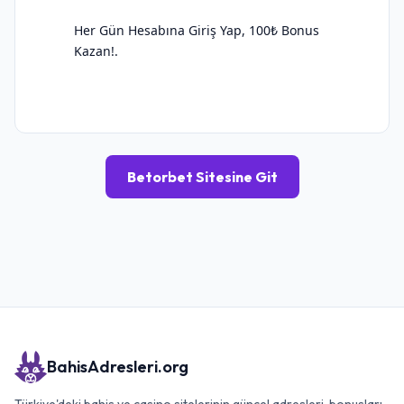
Her Gün Hesabına Giriş Yap, 100₺ Bonus
Kazan!.
Betorbet Sitesine Git
BahisAdresleri.org
Türkiye'deki bahis ve casino sitelerinin güncel adresleri, bonusları