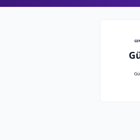
GE
Gü
Gü