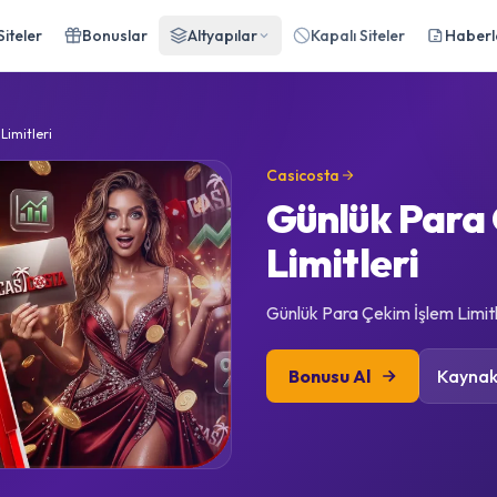
iteler
Bonuslar
Altyapılar
Kapalı Siteler
Haberl
Limitleri
Casicosta
Günlük Para
Limitleri
Günlük Para Çekim İşlem Limitl
Bonusu Al
Kaynak