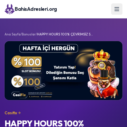
BahisAdresleri.org
Ana Sayfa
/
Bonuslar
/
HAPPY HOURS 100% ÇEVRİMSİZ SLOT / ERTESİ GÜN FREESPİN
Casifix
HAPPY HOURS 100%