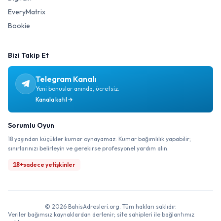
EveryMatrix
Bookie
Bizi Takip Et
Telegram Kanalı
Yeni bonuslar anında, ücretsiz.
Kanala katıl
Sorumlu Oyun
18 yaşından küçükler kumar oynayamaz. Kumar bağımlılık yapabilir;
sınırlarınızı belirleyin ve gerekirse profesyonel yardım alın.
18+
sadece yetişkinler
© 2026 BahisAdresleri.org. Tüm hakları saklıdır.
Veriler bağımsız kaynaklardan derlenir; site sahipleri ile bağlantımız