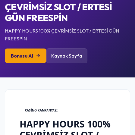
ÇEVRİMSİZ SLOT / ERTESİ
GÜN FREESPİN
HAPPY HOURS 100% ÇEVRİMSİZ SLOT / ERTESİ GÜN
FREESPİN
Bonusu Al
Kaynak Sayfa
CASINO KAMPANYASI
HAPPY HOURS 100%
ÇEVRİMSİZ SLOT /