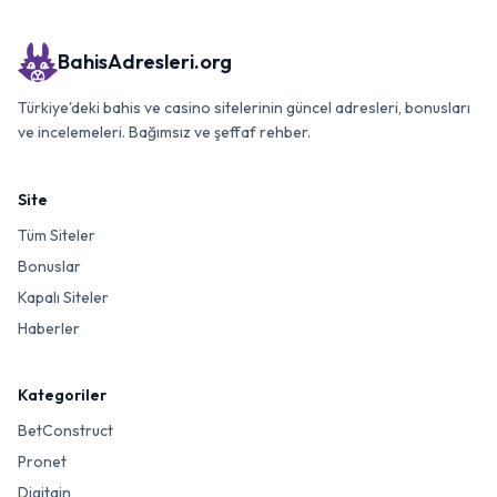
BahisAdresleri.org
Türkiye'deki bahis ve casino sitelerinin güncel adresleri, bonusları
ve incelemeleri. Bağımsız ve şeffaf rehber.
Site
Tüm Siteler
Bonuslar
Kapalı Siteler
Haberler
Kategoriler
BetConstruct
Pronet
Digitain