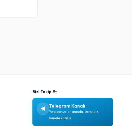
Bizi Takip Et
Telegram Kanalı
Yeni bonuslar anında, ücretsiz.
Kanala katıl