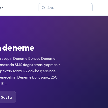
er
n deneme
Freespin Deneme Bonusu Deneme
aşamasında SMS doğrulaması yapmanız
ptıktan sonra 1-2 dakika içerisinde
klenecektir. Deneme bonusunuz 250
. E…
 Sayfa