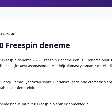
OR BONUSU
0 Freespin deneme
0 Freespin deneme X 250 Freespin Deneme Bonusu Deneme bonu
abilmek için kayıt aşamasında SMS doğrulaması yapmanız gereklidi
S doğrulaması yaptıktan sonra 1-2 dakika içerisinde otomatik olar
sabınıza eklenecektir.
neme bonusunuz 250 Freespin olarak eklenmektedir.