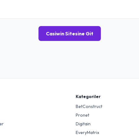
Casiwin Sitesine Git
Kategoriler
BetConstruct
Pronet
ler
Digitain
EveryMatrix