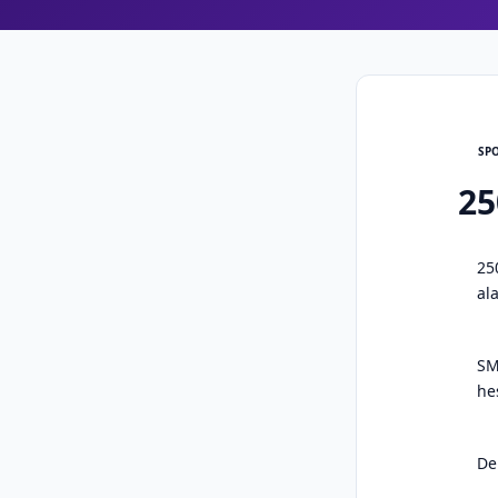
SP
25
25
al
SM
he
De