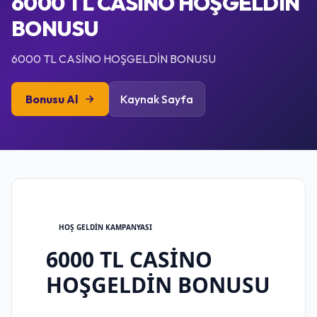
6000 TL CASİNO HOŞGELDİN
BONUSU
6000 TL CASİNO HOŞGELDİN BONUSU
Bonusu Al
Kaynak Sayfa
HOŞ GELDIN KAMPANYASI
6000 TL CASİNO
HOŞGELDİN BONUSU