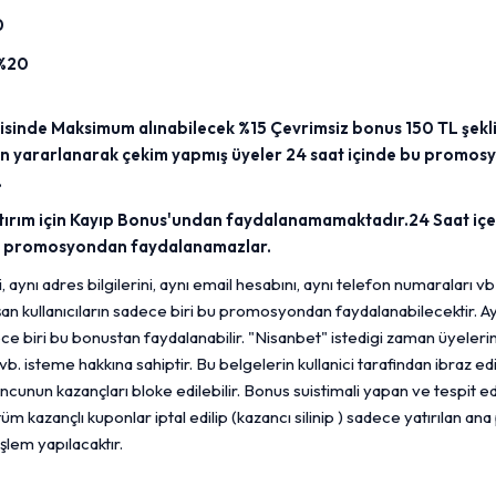
0
 %20
risinde Maksimum alınabilecek %15 Çevrimsiz bonus 150 TL şekl
yararlanarak çekim yapmış üyeler 24 saat içinde bu promos
.
atırım için Kayıp Bonus'undan faydalanamamaktadır.24 Saat içe
u promosyondan faydalanamazlar.
, aynı adres bilgilerini, aynı email hesabını, aynı telefon numaraları vb 
aşan kullanıcıların sadece biri bu promosyondan faydalanabilecektir. Ayr
ce biri bu bonustan faydalanabilir. "Nisanbet" istedigi zaman üyeleri
b. isteme hakkına sahiptir. Bu belgelerin kullanici tarafindan ibraz 
unun kazançları bloke edilebilir. Bonus suistimali yapan ve tespit e
üm kazançlı kuponlar iptal edilip (kazancı silinip ) sadece yatırılan a
işlem yapılacaktır.