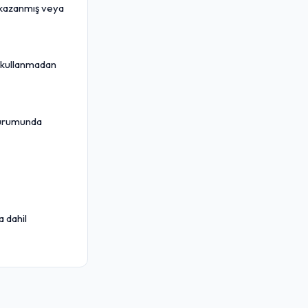
n kazanmış veya
i kullanmadan
durumunda
 dahil