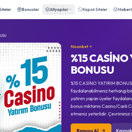
iteler
Bonuslar
Altyapılar
Kapalı Siteler
Haberl
NUSU
Nisanbet
%15 CASİNO 
BONUSU
%15 CASİNO YATIRIM BONUS
faydalanabilmeniz herhangi bir
yatırım yapan üyeler faydalana
bonus miktarını Casino/Canlı C
etmeniz yeterlidir. Çevriminiz
Bonusu Al
Kaynak