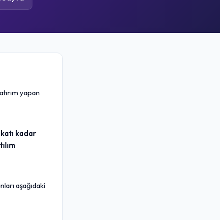
atırım yapan
 katı kadar
tılım
nları aşağıdaki