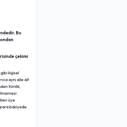
indedir. Bu
yondan
risinde çekimi
gibi kişisel
ıca aynı aile ait
nden Kimlik,
edilmemesi
dilen üye
na para bakiyede