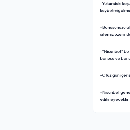
-Yukarıdaki koş
kaybetmiş olmas
-Bonusunuzu ala
sitemiz üzerind
-"Nisanbet" bu
bonusu ve bonust
-Otuz gün içeri
-Nisanbet genel
edilmeyecektir