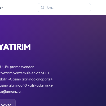
er
YATIRIM
U -Bu promosyondan
 yatırım yöntemi ile en az 50TL
bilir. -Casino alanında anapara +
asino alanında 10 katı kadar riske
i sağlamanız a…
 Sayfa