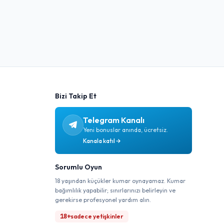
Bizi Takip Et
Telegram Kanalı
Yeni bonuslar anında, ücretsiz.
Kanala katıl
Sorumlu Oyun
18 yaşından küçükler kumar oynayamaz. Kumar
bağımlılık yapabilir; sınırlarınızı belirleyin ve
gerekirse profesyonel yardım alın.
18+
sadece yetişkinler