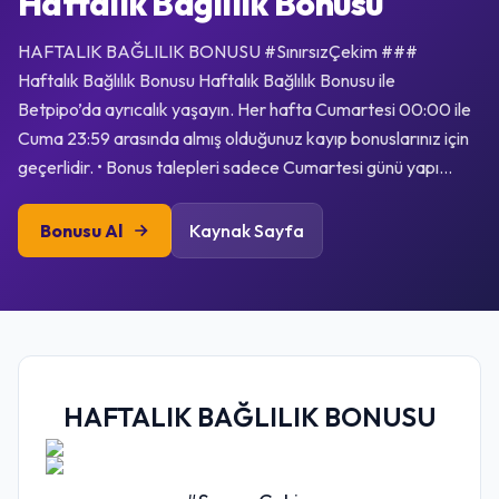
Haftalık Bağlılık Bonusu
HAFTALIK BAĞLILIK BONUSU #SınırsızÇekim ###
Haftalık Bağlılık Bonusu Haftalık Bağlılık Bonusu ile
Betpipo’da ayrıcalık yaşayın. Her hafta Cumartesi 00:00 ile
Cuma 23:59 arasında almış olduğunuz kayıp bonuslarınız için
geçerlidir. • Bonus talepleri sadece Cumartesi günü yapı…
Bonusu Al
Kaynak Sayfa
HAFTALIK BAĞLILIK BONUSU