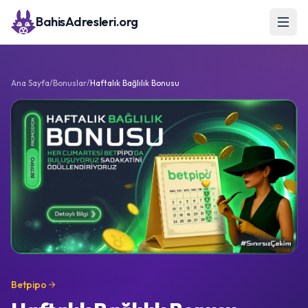
BahisAdresleri.org
Ana Sayfa
/
Bonuslar
/
Haftalık Bağlılık Bonusu
Betpipo