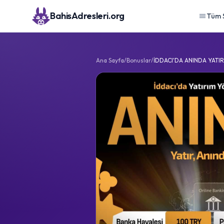
BahisAdresleri.org
Tüm S
Ana Sayfa
/
Bonuslar
/
İDDACI'DA ANINDA YATIR