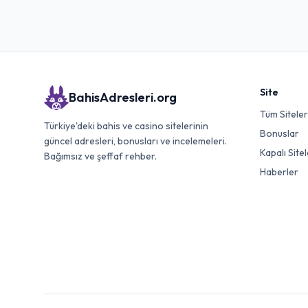
Site
BahisAdresleri.org
Tüm Siteler
Türkiye'deki bahis ve casino sitelerinin
Bonuslar
güncel adresleri, bonusları ve incelemeleri.
Kapalı Site
Bağımsız ve şeffaf rehber.
Haberler