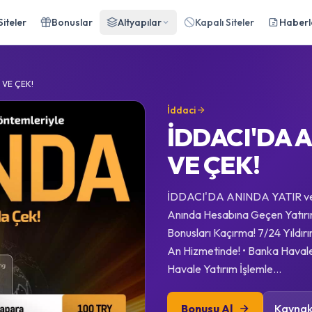
iteler
Bonuslar
Altyapılar
Kapalı Siteler
Haberl
 VE ÇEK!
İddaci
İDDACI'DA 
VE ÇEK!
İDDACI'DA ANINDA YATIR ve Ç
Anında Hesabına Geçen Yatırım
Bonusları Kaçırma! 7/24 Yıldır
An Hizmetinde! • Banka Havales
Havale Yatırım İşlemle…
Bonusu Al
Kaynak