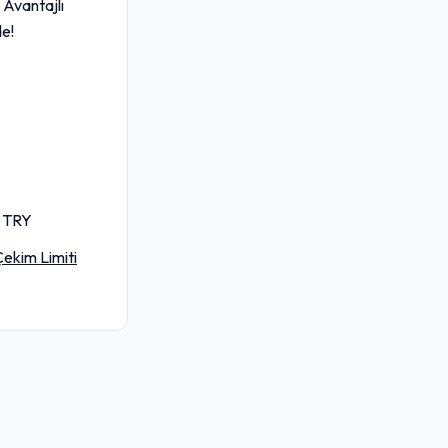
 Avantajlı
de!
0 TRY
Çekim Limiti