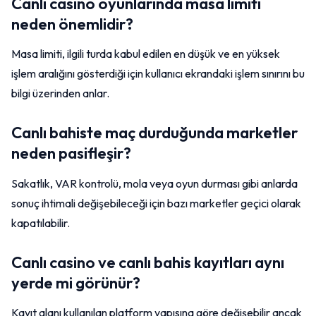
Canlı casino oyunlarında masa limiti
neden önemlidir?
Masa limiti, ilgili turda kabul edilen en düşük ve en yüksek
işlem aralığını gösterdiği için kullanıcı ekrandaki işlem sınırını bu
bilgi üzerinden anlar.
Canlı bahiste maç durduğunda marketler
neden pasifleşir?
Sakatlık, VAR kontrolü, mola veya oyun durması gibi anlarda
sonuç ihtimali değişebileceği için bazı marketler geçici olarak
kapatılabilir.
Canlı casino ve canlı bahis kayıtları aynı
yerde mi görünür?
Kayıt alanı kullanılan platform yapısına göre değişebilir ancak