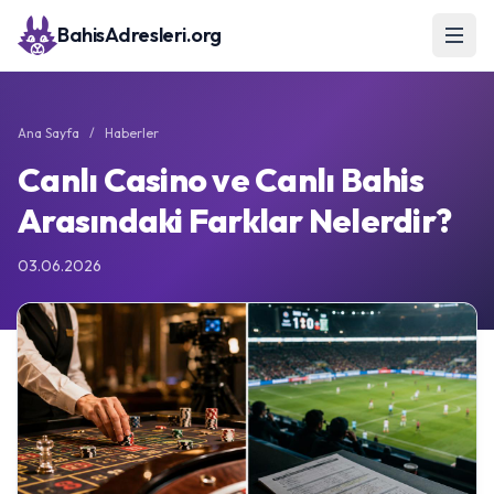
BahisAdresleri.org
Ana Sayfa
/
Haberler
Canlı Casino ve Canlı Bahis
Arasındaki Farklar Nelerdir?
03.06.2026