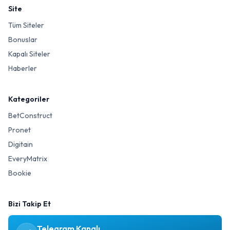
Site
Tüm Siteler
Bonuslar
Kapalı Siteler
Haberler
Kategoriler
BetConstruct
Pronet
Digitain
EveryMatrix
Bookie
Bizi Takip Et
Telegram Kanalı