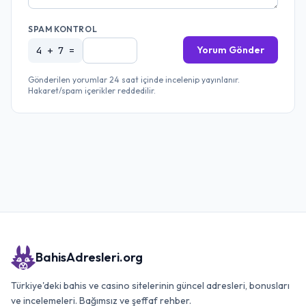
SPAM KONTROL
Yorum Gönder
4 + 7 =
Gönderilen yorumlar 24 saat içinde incelenip yayınlanır.
Hakaret/spam içerikler reddedilir.
BahisAdresleri.org
Türkiye'deki bahis ve casino sitelerinin güncel adresleri, bonusları
ve incelemeleri. Bağımsız ve şeffaf rehber.