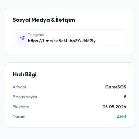
Sosyal Medya & İletişim
Telegram
https://t.me/+cBeMLhpSYxJkM2Iy
Hızlı Bilgi
Altyapı
GameSOS
Bonus sayısı
8
Eklenme
05.05.2026
Durum
Aktif