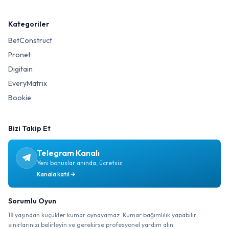
Kategoriler
BetConstruct
Pronet
Digitain
EveryMatrix
Bookie
Bizi Takip Et
Telegram Kanalı
Yeni bonuslar anında, ücretsiz.
Kanala katıl
Sorumlu Oyun
18 yaşından küçükler kumar oynayamaz. Kumar bağımlılık yapabilir;
sınırlarınızı belirleyin ve gerekirse profesyonel yardım alın.