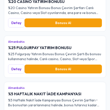
%20 CASINO YATIRIM BONUSU
%20 Casino Yatırım Bonusu Bonus Çevrim Şartları Canlı
Casino, Casino veya Slot oyunlarında, ana para ve bonus
tutarınızın toplamı üzerinden …
Detay
Bonusu Al
BONUS
Almanbahis
%25 FULGURPAY YATIRIM BONUSU
%25 Fulgurpay Yatırım Bonusu Bonus Çevrim Şartı Bu bonusu
kullanmanız halinde, Canlı casino, Casino, Slot veya Spor
bahisleri gibi alanlarda…
Detay
Bonusu Al
BONUS
Almanbahis
%5 HAFTALIK NAKIT İADE KAMPANYASI
%5 Haftalık Nakit İade Kampanyası Bonus Çevrim Şartları •
Bu bonustan yararlanmanız halinde, bonus tutarınız kadar