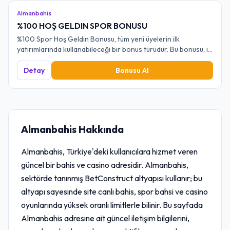
BONUS
Almanbahis
%100 HOŞ GELDIN SPOR BONUSU
%100 Spor Hoş Geldin Bonusu, tüm yeni üyelerin ilk
yatırımlarında kullanabileceği bir bonus türüdür. Bu bonusu, ilk
yatırımınızı gerçekleşti…
Detay
Bonusu Al
Almanbahis Hakkında
Almanbahis, Türkiye'deki kullanıcılara hizmet veren
güncel bir bahis ve casino adresidir. Almanbahis,
sektörde tanınmış BetConstruct altyapısı kullanır; bu
altyapı sayesinde site canlı bahis, spor bahsi ve casino
oyunlarında yüksek oranlı limitlerle bilinir. Bu sayfada
Almanbahis adresine ait güncel iletişim bilgilerini,