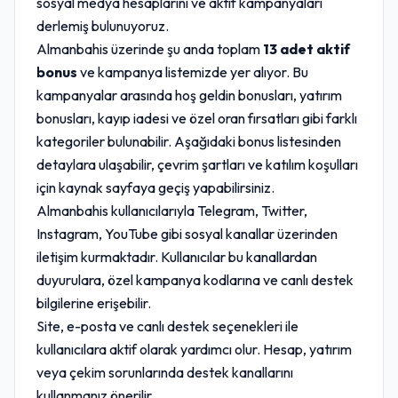
sosyal medya hesaplarını ve aktif kampanyaları
derlemiş bulunuyoruz.
Almanbahis üzerinde şu anda toplam
13 adet aktif
bonus
ve kampanya listemizde yer alıyor. Bu
kampanyalar arasında hoş geldin bonusları, yatırım
bonusları, kayıp iadesi ve özel oran fırsatları gibi farklı
kategoriler bulunabilir. Aşağıdaki bonus listesinden
detaylara ulaşabilir, çevrim şartları ve katılım koşulları
için kaynak sayfaya geçiş yapabilirsiniz.
Almanbahis kullanıcılarıyla Telegram, Twitter,
Instagram, YouTube gibi sosyal kanallar üzerinden
iletişim kurmaktadır. Kullanıcılar bu kanallardan
duyurulara, özel kampanya kodlarına ve canlı destek
bilgilerine erişebilir.
Site, e-posta ve canlı destek seçenekleri ile
kullanıcılara aktif olarak yardımcı olur. Hesap, yatırım
veya çekim sorunlarında destek kanallarını
kullanmanız önerilir.