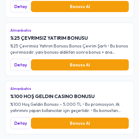
bahislere katıldıktan son…
Detay
Bonusu Al
BONUS
Almanbahis
%25 ÇEVRIMSIZ YATIRIM BONUSU
%25 Çevrimsiz Yatırım Bonusu Bonus Çevrim Şartı • Bu bonus
çevrimsizdir, yani bonusu aldıktan sonra bonus + ana
paranızın 1 katı kadar çevri…
Detay
Bonusu Al
BONUS
Almanbahis
%100 HOŞ GELDIN CASINO BONUSU
%100 Hoş Geldin Bonusu – 5.000 TL • Bu promosyon, ilk
yatırımını yapan kullanıcılar için geçerlidir. • Bu bonustan
yararlanan üyeler, aynı y…
Detay
Bonusu Al