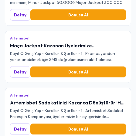
minimum; Minor Jackpot 50.000₺ Major Jackpot 300.000₺
Mega Jackpot 2.000.000₺ ola…
Detay
Bonusu Al
BONUS
Artemisbet
Maça Jackpot Kazanan Üyelerimize
10.000.000₺’ye varan Nakit Ödül Artemisbet’ten
Kayıt OlGiriş Yap • Kurallar & Şartlar • 1- Promosyondan
yararlanabilmek için SMS doğrulamasının aktif olması
gereklidir. 2- Promosyona katı…
Detay
Bonusu Al
BONUS
Artemisbet
Artemisbet Sadakatinizi Kazanca Dönüştürür! Her
Ay Kazancını Katlamaya Başla..
Kayıt OlGiriş Yap • Kurallar & Şartlar • 1- Artemisbet Sadakat
Freespin Kampanyası, üyelerimizin bir ay içerisinde
gerçekleştirdiği toplam y…
Detay
Bonusu Al