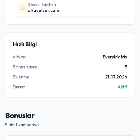
Şikayet kayıtları
sikayetvar.com
Hızlı Bilgi
Altyapı
EveryMatrix
Bonus sayısı
5
Eklenme
21.01.2026
Durum
Aktif
Bonuslar
5 aktif kampanya