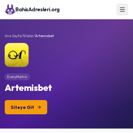
BahisAdresleri.org
Ana Sayfa
/
Siteler
/
Artemisbet
EveryMatrix
Artemisbet
Siteye Git