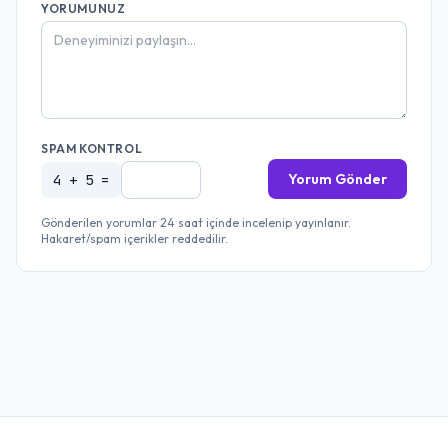
YORUMUNUZ
SPAM KONTROL
Yorum Gönder
4 + 5 =
Gönderilen yorumlar 24 saat içinde incelenip yayınlanır.
Hakaret/spam içerikler reddedilir.