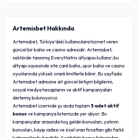
Artemisbet Hakkında
Artemisbet, Türkiye'deki kullanıcılara hizmet veren
güncel bir bahis ve casino adresidir. Artemisbet,
sektörde tanınmış EveryMatrix altyapısı kullanır; bu
altyapı sayesinde site canlı bahis, spor bahsi ve casino
oyunlarında yüksek oranlı limitlerle bilinir. Bu sayfada
Artemisbet adresine ait güncel iletişim bilgilerini,
sosyal medya hesaplarını ve aktif kampanyaları
derlemiş bulunuyoruz.
Artemisbet üzerinde şu anda toplam
5 adet aktif
bonus
ve kampanya listemizde yer alıyor. Bu
kampanyalar arasında hoş geldin bonusları, yatırım
bonusları, kayıp iadesi ve özel oran fırsatları gibi farklı
kategoriler bulunabilir. Aşağıdaki bonus listesinden