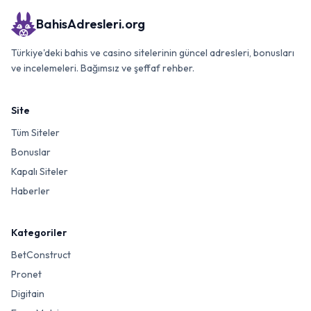
BahisAdresleri.org
Türkiye'deki bahis ve casino sitelerinin güncel adresleri, bonusları
ve incelemeleri. Bağımsız ve şeffaf rehber.
Site
Tüm Siteler
Bonuslar
Kapalı Siteler
Haberler
Kategoriler
BetConstruct
Pronet
Digitain