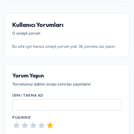
Kullanıcı Yorumları
0 onaylı yorum
Bu site için henüz onaylı yorum yok. İlk yorumu siz yazın.
Yorum Yapın
Yorumunuz admin onayı sonrası yayınlanır.
İSIM / TAKMA AD
PUANINIZ