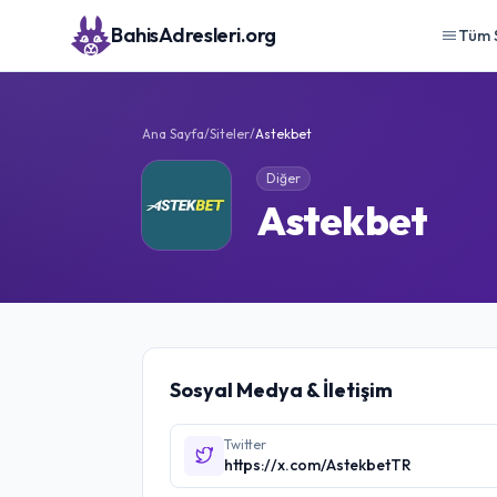
BahisAdresleri.org
Tüm S
Ana Sayfa
/
Siteler
/
Astekbet
Diğer
Astekbet
Sosyal Medya & İletişim
Twitter
https://x.com/AstekbetTR