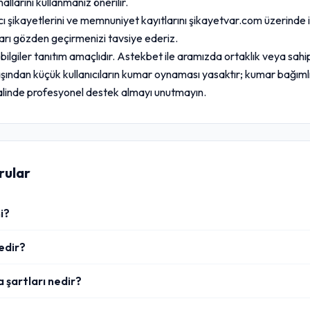
llarını kullanmanız önerilir.
anıcı şikayetlerini ve memnuniyet kayıtlarını şikayetvar.com üzerinde 
arı gözden geçirmenizi tavsiye ederiz.
ilgiler tanıtım amaçlıdır. Astekbet ile aramızda ortaklık veya sahipli
ndan küçük kullanıcıların kumar oynaması yasaktır; kumar bağımlılık 
halinde profesyonel destek almayı unutmayın.
rular
i?
edir?
şartları nedir?