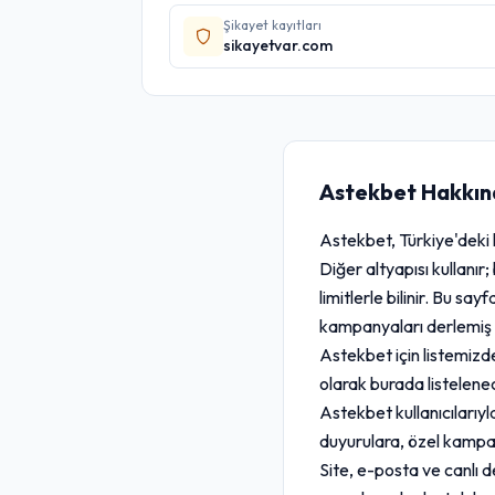
Şikayet kayıtları
sikayetvar.com
Astekbet Hakkın
Astekbet, Türkiye'deki 
Diğer altyapısı kullanır
limitlerle bilinir. Bu sa
kampanyaları derlemiş
Astekbet için listemizd
olarak burada listelenec
Astekbet kullanıcılarıyl
duyurulara, özel kampany
Site, e-posta ve canlı d