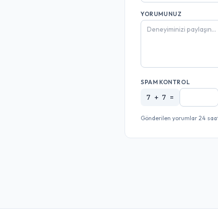
YORUMUNUZ
SPAM KONTROL
7 + 7 =
Gönderilen yorumlar 24 saat 