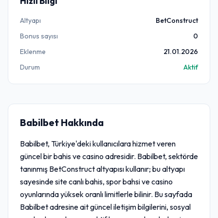
Hızlı Bilgi
Altyapı
BetConstruct
Bonus sayısı
0
Eklenme
21.01.2026
Durum
Aktif
Babilbet Hakkında
Babilbet, Türkiye'deki kullanıcılara hizmet veren
güncel bir bahis ve casino adresidir. Babilbet, sektörde
tanınmış BetConstruct altyapısı kullanır; bu altyapı
sayesinde site canlı bahis, spor bahsi ve casino
oyunlarında yüksek oranlı limitlerle bilinir. Bu sayfada
Babilbet adresine ait güncel iletişim bilgilerini, sosyal