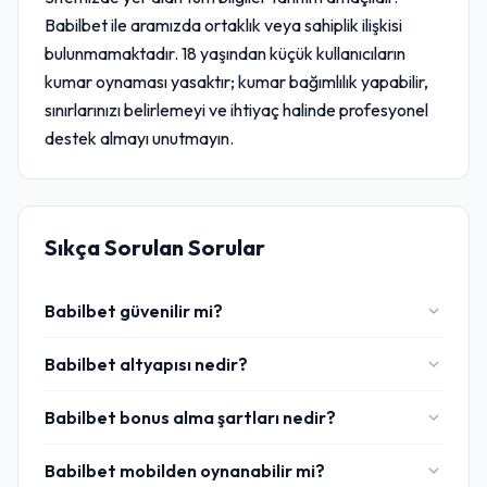
Babilbet ile aramızda ortaklık veya sahiplik ilişkisi
bulunmamaktadır. 18 yaşından küçük kullanıcıların
kumar oynaması yasaktır; kumar bağımlılık yapabilir,
sınırlarınızı belirlemeyi ve ihtiyaç halinde profesyonel
destek almayı unutmayın.
Sıkça Sorulan Sorular
Babilbet güvenilir mi?
Babilbet altyapısı nedir?
Babilbet bonus alma şartları nedir?
Babilbet mobilden oynanabilir mi?