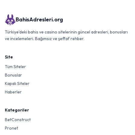
BahisAdresleri.org
Türkiye'deki bahis ve casino sitelerinin güncel adresleri, bonusları
ve incelemeleri. Bağımsız ve şeffaf rehber.
Site
Tüm Siteler
Bonuslar
Kapalı Siteler
Haberler
Kategoriler
BetConstruct
Pronet