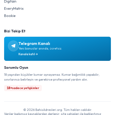
Digitain
EveryMatrix
Bookie
Bizi Takip Et
Telegram Kanalı
Yeni bonuslar anında, ücretsiz.
Kanala katıl
Sorumlu Oyun
18 yaşından küçükler kumar oynayamaz. Kumar bağımlılık yapabilir;
sınırlarınızı belirleyin ve gerekirse profesyonel yardım alın.
18+
sadece yetişkinler
© 2026 BahisAdresleri.org. Tüm hakları saklıdır.
Veriler bağımsız kaynaklardan derlenir; site sahipleri ile bağlantımız