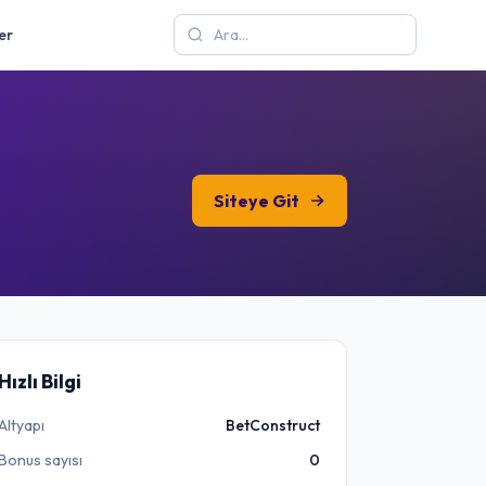
er
Siteye Git
Hızlı Bilgi
Altyapı
BetConstruct
Bonus sayısı
0