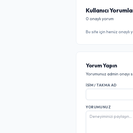
Kullanıcı Yorumla
0 onaylı yorum
Bu site için henüz onaylı 
Yorum Yapın
Yorumunuz admin onayı so
İSIM / TAKMA AD
YORUMUNUZ