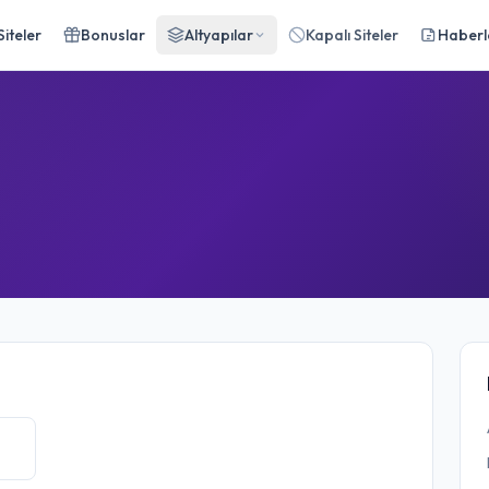
iteler
Bonuslar
Altyapılar
Kapalı Siteler
Haberl