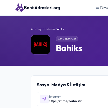
BahisAdresleri.org
Tüm S
Ana Sayfa
/
Siteler
/
Bahiks
BetConstruct
Bahiks
Sosyal Medya & İletişim
Telegram
https://t.me/bahikstr