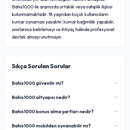
Bahis1000 ile aramızda ortaklık veya sahiplik ilişkisi
bulunmamaktadır. 18 yaşından küçük kullanıcıların
kumar oynaması yasaktır; kumar bağımlılık yapabilir,
sınırlarınızı belirlemeyi ve ihtiyaç halinde profesyonel
destek almayı unutmayın.
Sıkça Sorulan Sorular
Bahis1000 güvenilir mi?
Bahis1000 altyapısı nedir?
Bahis1000 bonus alma şartları nedir?
Bahis1000 mobilden oynanabilir mi?