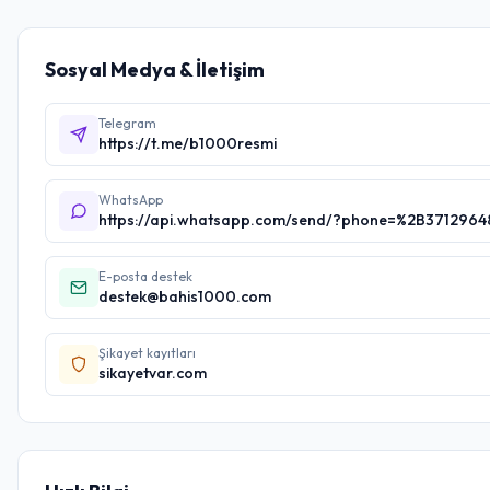
Sosyal Medya & İletişim
Telegram
https://t.me/b1000resmi
WhatsApp
https://api.whatsapp.com/send/?phone=%2B371296
E-posta destek
destek@bahis1000.com
Şikayet kayıtları
sikayetvar.com