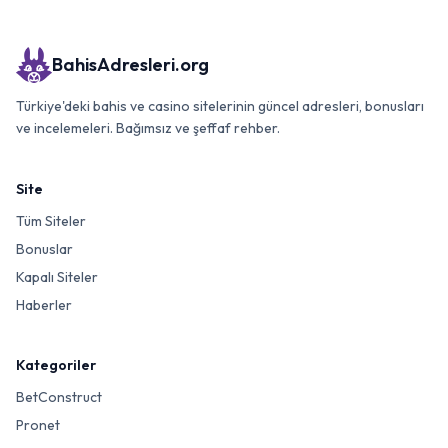
BahisAdresleri.org
Türkiye'deki bahis ve casino sitelerinin güncel adresleri, bonusları
ve incelemeleri. Bağımsız ve şeffaf rehber.
Site
Tüm Siteler
Bonuslar
Kapalı Siteler
Haberler
Kategoriler
BetConstruct
Pronet