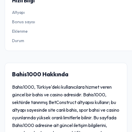
Hızlı Bilgi
Altyapı
Bonus sayısı
Eklenme
Durum
Bahis1000 Hakkında
Bahis1000, Türkiye'deki kullanıcılara hizmet veren
güncel bir bahis ve casino adresidir. Bahis1000,
sektörde tanınmış BetConstruct altyapısı kullanır; bu
altyapı sayesinde site canlı bahis, spor bahsi ve casino
oyunlarında yüksek oranlı limitlerle bilinir. Bu sayfada
Bahis1000 adresine ait güncel iletişim bilgilerini,