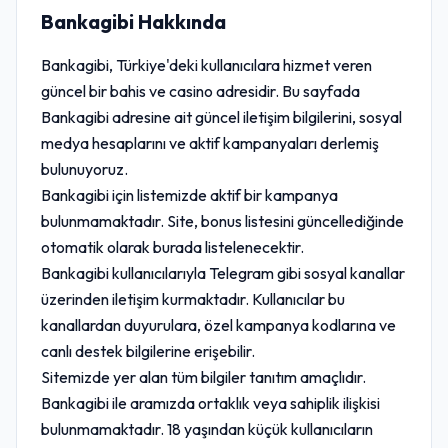
Bankagibi Hakkında
Bankagibi, Türkiye'deki kullanıcılara hizmet veren
güncel bir bahis ve casino adresidir. Bu sayfada
Bankagibi adresine ait güncel iletişim bilgilerini, sosyal
medya hesaplarını ve aktif kampanyaları derlemiş
bulunuyoruz.
Bankagibi için listemizde aktif bir kampanya
bulunmamaktadır. Site, bonus listesini güncellediğinde
otomatik olarak burada listelenecektir.
Bankagibi kullanıcılarıyla Telegram gibi sosyal kanallar
üzerinden iletişim kurmaktadır. Kullanıcılar bu
kanallardan duyurulara, özel kampanya kodlarına ve
canlı destek bilgilerine erişebilir.
Sitemizde yer alan tüm bilgiler tanıtım amaçlıdır.
Bankagibi ile aramızda ortaklık veya sahiplik ilişkisi
bulunmamaktadır. 18 yaşından küçük kullanıcıların