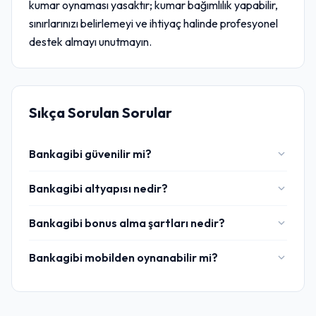
kumar oynaması yasaktır; kumar bağımlılık yapabilir,
sınırlarınızı belirlemeyi ve ihtiyaç halinde profesyonel
destek almayı unutmayın.
Sıkça Sorulan Sorular
Bankagibi güvenilir mi?
Bankagibi altyapısı nedir?
Bankagibi bonus alma şartları nedir?
Bankagibi mobilden oynanabilir mi?