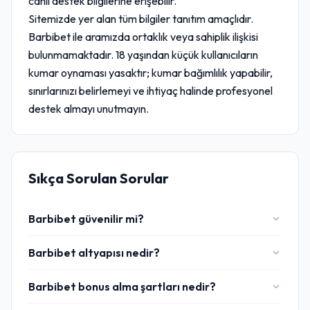
canlı destek bilgilerine erişebilir.
Sitemizde yer alan tüm bilgiler tanıtım amaçlıdır.
Barbibet ile aramızda ortaklık veya sahiplik ilişkisi
bulunmamaktadır. 18 yaşından küçük kullanıcıların
kumar oynaması yasaktır; kumar bağımlılık yapabilir,
sınırlarınızı belirlemeyi ve ihtiyaç halinde profesyonel
destek almayı unutmayın.
Sıkça Sorulan Sorular
Barbibet güvenilir mi?
Barbibet altyapısı nedir?
Barbibet bonus alma şartları nedir?