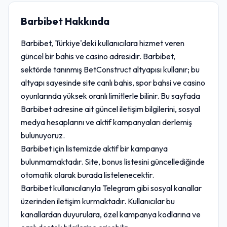
Barbibet Hakkında
Barbibet, Türkiye'deki kullanıcılara hizmet veren
güncel bir bahis ve casino adresidir. Barbibet,
sektörde tanınmış BetConstruct altyapısı kullanır; bu
altyapı sayesinde site canlı bahis, spor bahsi ve casino
oyunlarında yüksek oranlı limitlerle bilinir. Bu sayfada
Barbibet adresine ait güncel iletişim bilgilerini, sosyal
medya hesaplarını ve aktif kampanyaları derlemiş
bulunuyoruz.
Barbibet için listemizde aktif bir kampanya
bulunmamaktadır. Site, bonus listesini güncellediğinde
otomatik olarak burada listelenecektir.
Barbibet kullanıcılarıyla Telegram gibi sosyal kanallar
üzerinden iletişim kurmaktadır. Kullanıcılar bu
kanallardan duyurulara, özel kampanya kodlarına ve