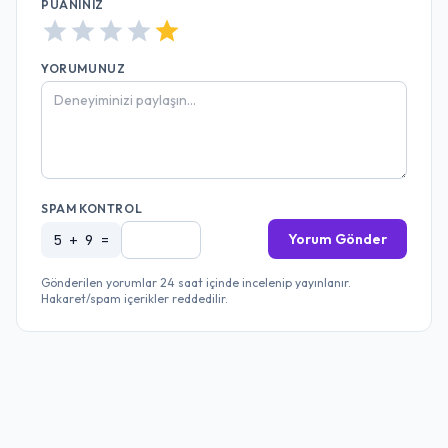
PUANINIZ
YORUMUNUZ
SPAM KONTROL
Yorum Gönder
5 + 9 =
Gönderilen yorumlar 24 saat içinde incelenip yayınlanır.
Hakaret/spam içerikler reddedilir.