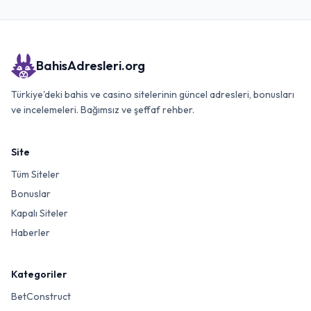
BahisAdresleri.org
Türkiye'deki bahis ve casino sitelerinin güncel adresleri, bonusları
ve incelemeleri. Bağımsız ve şeffaf rehber.
Site
Tüm Siteler
Bonuslar
Kapalı Siteler
Haberler
Kategoriler
BetConstruct