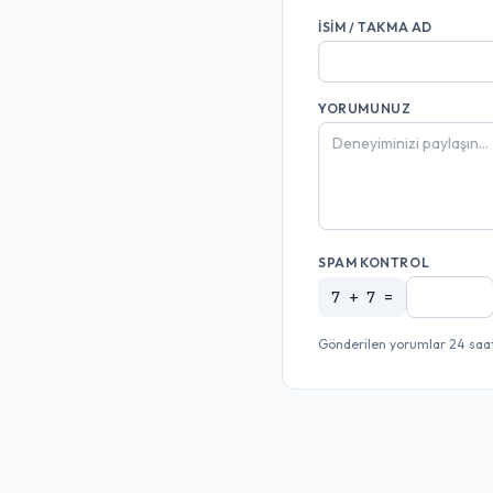
İSIM / TAKMA AD
YORUMUNUZ
SPAM KONTROL
7 + 7 =
Gönderilen yorumlar 24 saat 