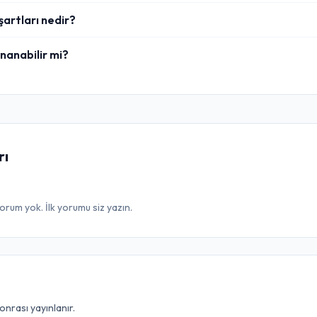
artları nedir?
nanabilir mi?
rı
yorum yok. İlk yorumu siz yazın.
nrası yayınlanır.