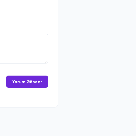
Yorum Gönder