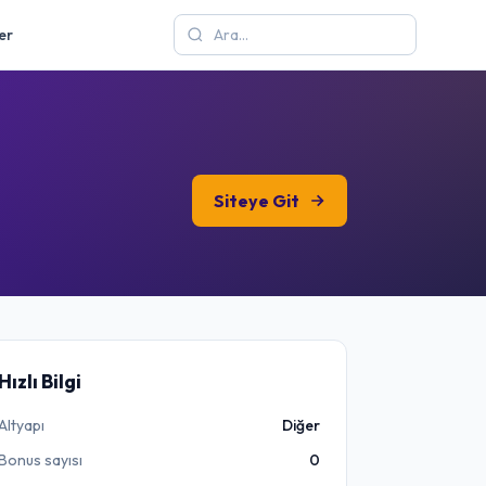
er
Siteye Git
Hızlı Bilgi
Altyapı
Diğer
Bonus sayısı
0