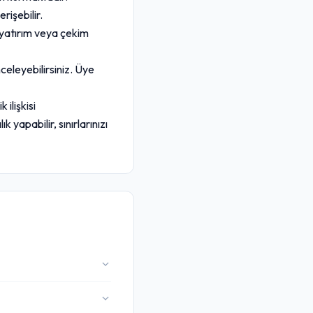
rişebilir.
, yatırım veya çekim
nceleyebilirsiniz. Üye
ilişkisi
yapabilir, sınırlarınızı