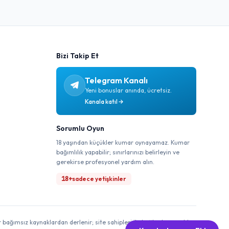
Bizi Takip Et
Telegram Kanalı
Yeni bonuslar anında, ücretsiz.
Kanala katıl
Sorumlu Oyun
18 yaşından küçükler kumar oynayamaz. Kumar
bağımlılık yapabilir; sınırlarınızı belirleyin ve
gerekirse profesyonel yardım alın.
18+
sadece yetişkinler
r bağımsız kaynaklardan derlenir; site sahipleri ile bağlantımız yoktur.