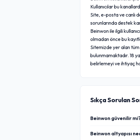
Kullanıcılar bu kanallar
Site, e-posta ve canlı d
sorunlarında destek kana
Beinwon ile ilgili kulla
olmadan önce bu kayıtl
Sitemizde yer alan tüm b
bulunmamaktadır. 18 yaşı
belirlemeyi ve ihtiyaç 
Sıkça Sorulan So
Beinwon güvenilir mi
Beinwon altyapısı ne