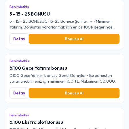
BONUS
Benimbahis
5 - 15 - 25 BONUSU
5 - 15 - 25 BONUSU 5-15-25 Bonusu Şartları ✧ • Minimum
Yatırım: Bonustan yararlanmak için en az 100₺ değerinde
yatırım yapılmalıdır. • Bonus…
Detay
Bonusu Al
BONUS
Benimbahis
%100 Gece Yatırım bonusu
%100 Gece Yatırım bonusu Genel Detaylar • Bu bonustan
yararlanabilmeniz için minimum 100 TL, Maksimum 50.000TL
tutardaki yatırımlara faydala…
Detay
Bonusu Al
BONUS
Benimbahis
%100 Ekstra Slot Bonusu