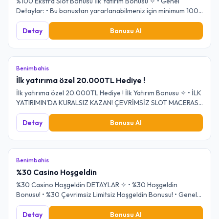
%100 Ekstra Slot Bonusu İlk Yatırım Bonusu ✧ • Genel
Detaylar: • Bu bonustan yararlanabilmeniz için minimum 100
TL, maksimum 3000 TL tutarın…
Detay
Bonusu Al
BONUS
Benimbahis
İlk yatırıma özel 20.000TL Hediye !
İlk yatırıma özel 20.000TL Hediye ! İlk Yatırım Bonusu ✧ • İLK
YATIRIMIN'DA KURALSIZ KAZAN! ÇEVRİMSİZ SLOT MACERASI
SENİ BEKLİYOR! • Genel K…
Detay
Bonusu Al
BONUS
Benimbahis
%30 Casino Hoşgeldin
%30 Casino Hoşgeldin DETAYLAR ✧ • %30 Hoşgeldin
Bonusu! • %30 Çevrimsiz Limitsiz Hoşgeldin Bonusu! • Genel
Detaylar • 100'000₺' ye kadar ola…
Detay
Bonusu Al