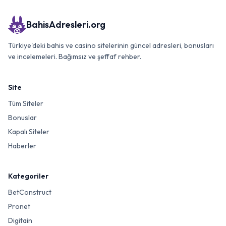
BahisAdresleri.org
Türkiye'deki bahis ve casino sitelerinin güncel adresleri, bonusları
ve incelemeleri. Bağımsız ve şeffaf rehber.
Site
Tüm Siteler
Bonuslar
Kapalı Siteler
Haberler
Kategoriler
BetConstruct
Pronet
Digitain