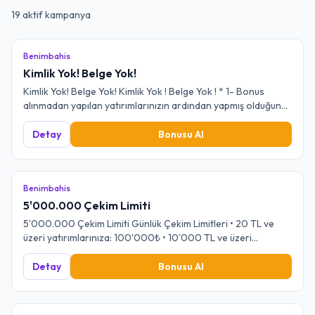
19 aktif kampanya
BONUS
Benimbahis
Kimlik Yok! Belge Yok!
Kimlik Yok! Belge Yok! Kimlik Yok ! Belge Yok ! * 1- Bonus
alınmadan yapılan yatırımlarınızın ardından yapmış olduğunuz
çekimlerinizde belge…
Detay
Bonusu Al
BONUS
Benimbahis
5'000.000 Çekim Limiti
5'000.000 Çekim Limiti Günlük Çekim Limitleri • 20 TL ve
üzeri yatırımlarınıza: 100'000₺ • 10'000 TL ve üzeri
yatırımlarınıza: 200'000₺ • 20…
Detay
Bonusu Al