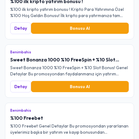
%100 ilk kripto yatırım bonusu !
%100 ilk kripto yatırım bonusu ! Kripto Para Yatırımına Özel
%100 Hoş Geldin Bonusu! İlk kripto para yatırmanıza tam
%100 bonus Şansını kaçı…
Detay
Bonusu Al
BONUS
Benimbahis
Sweet Bonanza 1000 %10 FreeSpin + %10 Slot
Bonus!
Sweet Bonanza 1000 %10 FreeSpin + %10 Slot Bonus! Genel
Detaylar Bu promosyondan faydalanmanız için yatırım
yaptıktan sonra Profiliniz kısmı…
Detay
Bonusu Al
BONUS
Benimbahis
%100 Freebet
%100 Freebet Genel Detaylar Bu promosyondan yararlanan
üyelerimiz başka bir yatırım ve kayıp bonusundan
yararlanamaz. BenimBahis bu bonusu a…