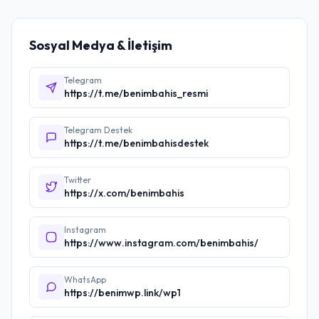
Sosyal Medya & İletişim
Telegram
https://t.me/benimbahis_resmi
Telegram Destek
https://t.me/benimbahisdestek
Twitter
https://x.com/benimbahis
Instagram
https://www.instagram.com/benimbahis/
WhatsApp
https://benimwp.link/wp1