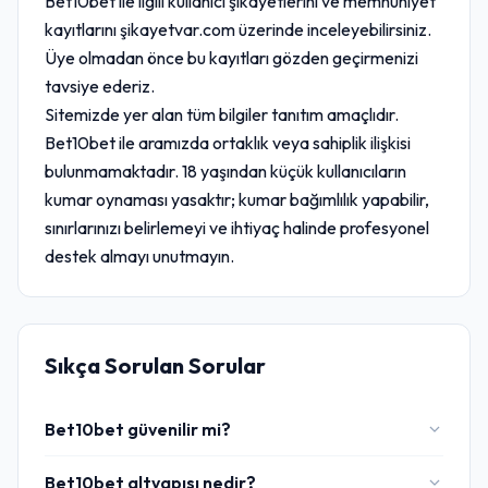
Bet10bet ile ilgili kullanıcı şikayetlerini ve memnuniyet
kayıtlarını şikayetvar.com üzerinde inceleyebilirsiniz.
Üye olmadan önce bu kayıtları gözden geçirmenizi
tavsiye ederiz.
Sitemizde yer alan tüm bilgiler tanıtım amaçlıdır.
Bet10bet ile aramızda ortaklık veya sahiplik ilişkisi
bulunmamaktadır. 18 yaşından küçük kullanıcıların
kumar oynaması yasaktır; kumar bağımlılık yapabilir,
sınırlarınızı belirlemeyi ve ihtiyaç halinde profesyonel
destek almayı unutmayın.
Sıkça Sorulan Sorular
Bet10bet güvenilir mi?
Bet10bet altyapısı nedir?