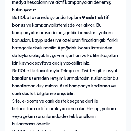
medya hesaplarını ve aktif kampanyaları derlemiş
bulunuyoruz.
Bet10bet üzerinde şu anda toplam
9 adet aktif
bonus
ve kampanya listemizde yer alıyor. Bu
kampanyalar arasında hoş geldin bonusları, yatırım
bonusları, kayıp iadesi ve özel oran fırsatları gibi farklı
kategoriler bulunabilir. Aşağıdaki bonus listesinden
detaylara ulaşabilir, çevrim şartları ve katılım koşulları
için kaynak sayfaya geçiş yapabilirsiniz.
Bet10bet kullanıcılarıyla Telegram, Twitter gibi sosyal
kanallar üzerinden iletişim kurmaktadır. Kullanıcılar bu
kanallardan duyurulara, özel kampanya kodlarına ve
canlı destek bilgilerine erişebilir.
Site, e-posta ve canlı destek seçenekleri ile
kullanıcılara aktif olarak yardımcı olur. Hesap, yatırım
veya çekim sorunlarında destek kanallarını
kullanmanız önerilir.