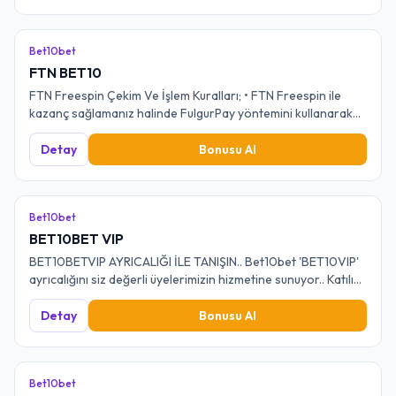
BONUS
Bet10bet
FTN BET10
FTN Freespin Çekim Ve İşlem Kuralları; • FTN Freespin ile
kazanç sağlamanız halinde FulgurPay yöntemini kullanarak
minimum 10 FTN miktarı ka…
Detay
Bonusu Al
BONUS
Bet10bet
BET10BET VIP
BET10BETVIP AYRICALIĞI İLE TANIŞIN.. Bet10bet 'BET10VIP'
ayrıcalığını siz değerli üyelerimizin hizmetine sunuyor.. Katılım
sağlamak için yap…
Detay
Bonusu Al
BONUS
Bet10bet