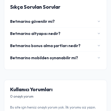
Sıkça Sorulan Sorular
Betmarino güvenilir mi?
Betmarino altyapısı nedir?
Betmarino bonus alma şartları nedir?
Betmarino mobilden oynanabilir mi?
Kullanıcı Yorumları
0 onaylı yorum
Bu site için henüz onaylı yorum yok. İlk yorumu siz yazın.