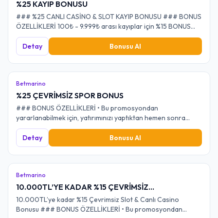
%25 KAYIP BONUSU
### %25 CANLI CASİNO & SLOT KAYIP BONUSU ### BONUS
ÖZELLİKLERİ 100₺ - 9.999₺ arası kayıplar için %15 BONUS
10.000₺ - 49.999₺ arası kayıplar …
Detay
Bonusu Al
BONUS
Betmarino
%25 ÇEVRİMSİZ SPOR BONUS
### BONUS ÖZELLİKLERİ • Bu promosyondan
yararlanabilmek için, yatırımınızı yaptıktan hemen sonra
Profilimr > Bonuslar > Bonus Talep bölümünd…
Detay
Bonusu Al
BONUS
Betmarino
10.000TL’YE KADAR %15 ÇEVRİMSİZ
SLOT&CANLI CASİNO BONUSU
10.000TL’ye kadar %15 Çevrimsiz Slot & Canlı Casino
Bonusu ### BONUS ÖZELLİKLERİ • Bu promosyondan