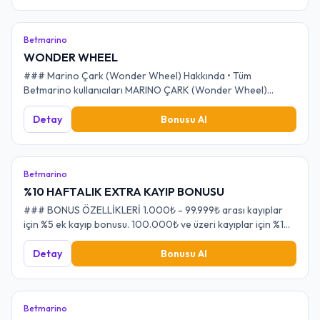
BONUS
Betmarino
WONDER WHEEL
### Marino Çark (Wonder Wheel) Hakkında • Tüm
Betmarino kullanıcıları MARINO ÇARK (Wonder Wheel)
promosyonundan yararlanma hakkına sahiptir.…
Detay
Bonusu Al
BONUS
Betmarino
%10 HAFTALIK EXTRA KAYIP BONUSU
### BONUS ÖZELLİKLERİ 1.000₺ - 99.999₺ arası kayıplar
için %5 ek kayıp bonusu. 100.000₺ ve üzeri kayıplar için %10
kayıp bonusu verilir. • B…
Detay
Bonusu Al
BONUS
Betmarino