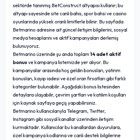
sektörde tanınmış BetConstruct altyapısı kullanır; bu
altyapı sayesinde site canlı bahis, spor bahsi ve casino
oyunlarında yüksek oranlı limitlerle bilinir. Bu sayfada
Betmarino adresine ait güncel iletişim bilgilerini, sosyal
medya hesaplarını ve aktif kampanyaları derlemiş
bulunuyoruz.
Betmarino üzerinde şu anda toplam
14 adet aktif
bonus
ve kampanya listemizde yer alıyor. Bu
kampanyalar arasında hoş geldin bonusları, yatırım
bonusları, kayıp iadesi ve özel oran fırsatları gibi farklı
kategoriler bulunabilir. Aşağıdaki bonus listesinden
detaylara ulaşabilir, çevrim şartları ve katılım koşulları
için kaynak sayfaya geçiş yapabilirsiniz.
Betmarino kullanıcılarıyla Telegram, Twitter,
Instagram gibi sosyal kanallar üzerinden iletişim
kurmaktadır. Kullanıcılar bu kanallardan duyurulara,
özel kampanya kodlarına ve canlı destek bilgilerine