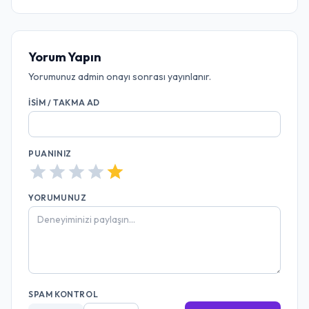
Yorum Yapın
Yorumunuz admin onayı sonrası yayınlanır.
İSIM / TAKMA AD
PUANINIZ
YORUMUNUZ
SPAM KONTROL