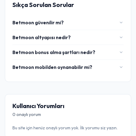
Sıkça Sorulan Sorular
Betmoon güvenilir mi?
Betmoon altyapısı nedir?
Betmoon bonus alma şartları nedir?
Betmoon mobilden oynanabilir mi?
Kullanıcı Yorumları
0 onaylı yorum
Bu site için henüz onaylı yorum yok. İlk yorumu siz yazın.