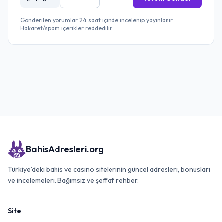
Gönderilen yorumlar 24 saat içinde incelenip yayınlanır.
Hakaret/spam içerikler reddedilir.
BahisAdresleri.org
Türkiye'deki bahis ve casino sitelerinin güncel adresleri, bonusları
ve incelemeleri. Bağımsız ve şeffaf rehber.
Site