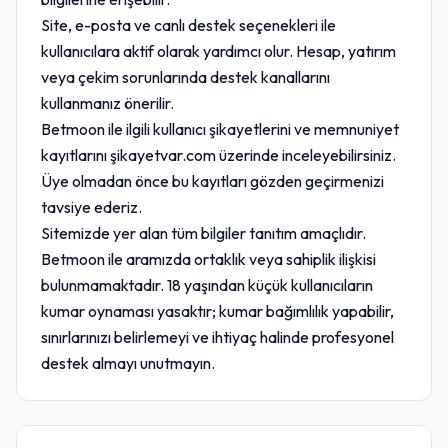
Site, e-posta ve canlı destek seçenekleri ile
kullanıcılara aktif olarak yardımcı olur. Hesap, yatırım
veya çekim sorunlarında destek kanallarını
kullanmanız önerilir.
Betmoon ile ilgili kullanıcı şikayetlerini ve memnuniyet
kayıtlarını şikayetvar.com üzerinde inceleyebilirsiniz.
Üye olmadan önce bu kayıtları gözden geçirmenizi
tavsiye ederiz.
Sitemizde yer alan tüm bilgiler tanıtım amaçlıdır.
Betmoon ile aramızda ortaklık veya sahiplik ilişkisi
bulunmamaktadır. 18 yaşından küçük kullanıcıların
kumar oynaması yasaktır; kumar bağımlılık yapabilir,
sınırlarınızı belirlemeyi ve ihtiyaç halinde profesyonel
destek almayı unutmayın.