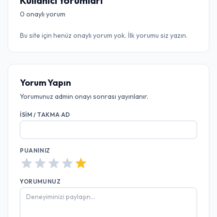
Kullanıcı Yorumları
0 onaylı yorum
Bu site için henüz onaylı yorum yok. İlk yorumu siz yazın.
Yorum Yapın
Yorumunuz admin onayı sonrası yayınlanır.
İSIM / TAKMA AD
PUANINIZ
YORUMUNUZ