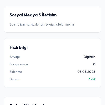
Sosyal Medya & İletişim
Bu site için henüz iletişim bilgisi listelenmemiş.
Hızlı Bilgi
Altyapı
Digitain
Bonus sayısı
0
Eklenme
05.05.2026
Durum
Aktif