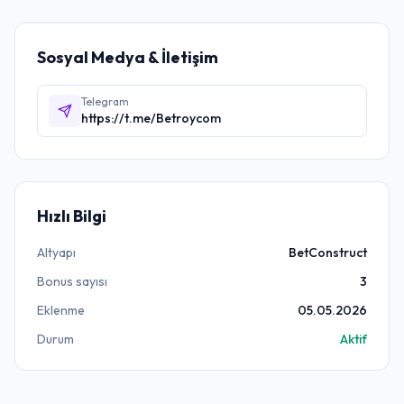
Sosyal Medya & İletişim
Telegram
https://t.me/Betroycom
Hızlı Bilgi
Altyapı
BetConstruct
Bonus sayısı
3
Eklenme
05.05.2026
Durum
Aktif