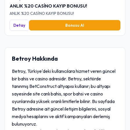
ANLIK %20 CASİNO KAYIP BONUSU!
ANLIK %20 CASİNO KAYIP BONUSU!
Detay
Bonusu Al
Betroy Hakkında
Betroy, Türkiye'deki kullanıcılara hizmet veren güncel
bir bahis ve casino adresidir. Betroy, sektörde
tanınmış BetConstruct altyapısı kullanır; bu altyapı
sayesinde site canlı bahis, spor bahsi ve casino
oyunlarında yüksek oranlı limitlerle bilinir. Bu sayfada
Betroy adresine ait güncel iletişim bilgilerini, sosyal
medya hesaplarını ve aktif kampanyaları derlemiş
bulunuyoruz.