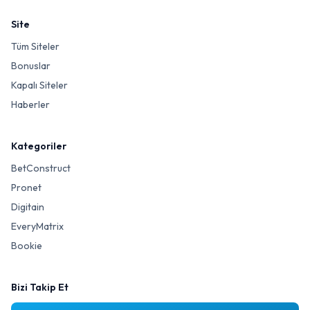
Site
Tüm Siteler
Bonuslar
Kapalı Siteler
Haberler
Kategoriler
BetConstruct
Pronet
Digitain
EveryMatrix
Bookie
Bizi Takip Et