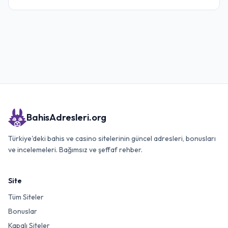
BahisAdresleri.org
Türkiye'deki bahis ve casino sitelerinin güncel adresleri, bonusları
ve incelemeleri. Bağımsız ve şeffaf rehber.
Site
Tüm Siteler
Bonuslar
Kapalı Siteler