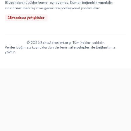
18 yaşından küçükler kumar oynayamaz. Kumar bağımlılık yapabilir;
sınırlarınızı belirleyin ve gerekirse profesyonel yardım alın.
18+
sadece yetişkinler
© 2026 BahisAdresleri.org. Tüm hakları saklıdır.
Veriler bağımsız kaynaklardan derlenir; site sahipleri ile bağlantımız
yoktur.