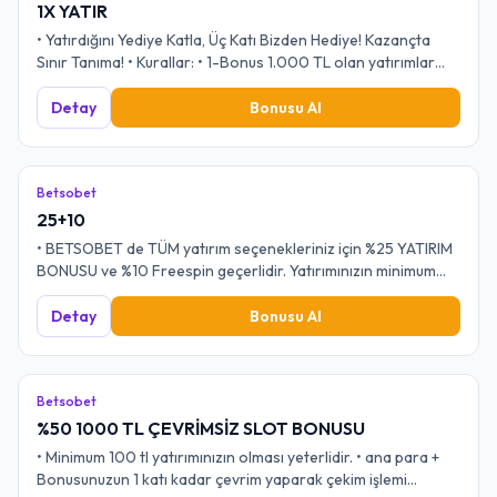
1X YATIR
• Yatırdığını Yediye Katla, Üç Katı Bizden Hediye! Kazançta
Sınır Tanıma! • Kurallar: • 1-Bonus 1.000 TL olan yatırımlar
için geçerlidir. Ya…
Detay
Bonusu Al
BONUS
Betsobet
25+10
• BETSOBET de TÜM yatırım seçenekleriniz için %25 YATIRIM
BONUSU ve %10 Freespin geçerlidir. Yatırımınızın minimum
100 TL olması gerekmekted…
Detay
Bonusu Al
BONUS
Betsobet
%50 1000 TL ÇEVRİMSİZ SLOT BONUSU
• Minimum 100 tl yatırımınızın olması yeterlidir. • ana para +
Bonusunuzun 1 katı kadar çevrim yaparak çekim işlemi