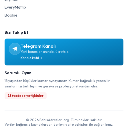
EveryMatrix
Bookie
Bizi Takip Et
Telegram Kanalı
Yeni bonuslar anında, ücretsiz.
Kanala katıl
Sorumlu Oyun
18 yaşından küçükler kumar oynayamaz. Kumar bağımlılık yapabilir;
sınırlarınızı belirleyin ve gerekirse profesyonel yardım alın.
18+
sadece yetişkinler
© 2026 BahisAdresleri.org. Tüm hakları saklıdır.
Veriler bağımsız kaynaklardan derlenir; site sahipleri ile bağlantımız