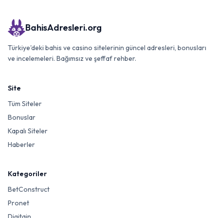
BahisAdresleri.org
Türkiye'deki bahis ve casino sitelerinin güncel adresleri, bonusları
ve incelemeleri. Bağımsız ve şeffaf rehber.
Site
Tüm Siteler
Bonuslar
Kapalı Siteler
Haberler
Kategoriler
BetConstruct
Pronet
Digitain