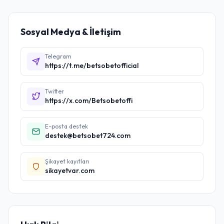
Sosyal Medya & İletişim
Telegram
https://t.me/betsobetofficial
Twitter
https://x.com/Betsobetoffi
E-posta destek
destek@betsobet724.com
Şikayet kayıtları
sikayetvar.com