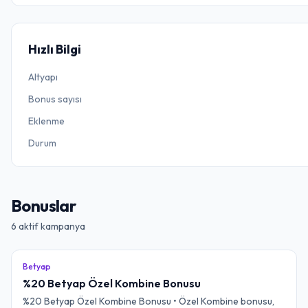
Hızlı Bilgi
Altyapı
Bonus sayısı
Eklenme
Durum
Bonuslar
6 aktif kampanya
BONUS
Betyap
%20 Betyap Özel Kombine Bonusu
%20 Betyap Özel Kombine Bonusu • Özel Kombine bonusu,