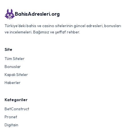
BahisAdresleri.org
Türkiye'deki bahis ve casino sitelerinin güncel adresleri, bonusları
ve incelemeleri. Bağımsız ve şeffaf rehber.
Site
Tüm Siteler
Bonuslar
Kapalı Siteler
Haberler
Kategoriler
BetConstruct
Pronet
Digitain