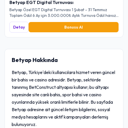
Betyap EGT Digital Turnuvası
Betyap Özel EGT Digital Turnuvası 1 Şubat - 31 Temmuz
Toplam Ödül 6 Ay için 3.000.000₺ Aylık Turnuva Ödül havuzu
500.000₺ • Turnuva yalnızca…
Detay
Bonusu Al
Betyap Hakkında
Betyap, Türkiye'deki kullanıcılara hizmet veren güncel
bir bahis ve casino adresidir. Betyap, sektörde
tanınmış BetConstruct altyapısı kullanır; bu altyapı
sayesinde site canlı bahis, spor bahsi ve casino
oyunlarında yüksek oranlı limitlerle bilinir. Bu sayfada
Betyap adresine ait güncel iletişim bilgilerini, sosyal
medya hesaplarını ve aktif kampanyaları derlemiş
bulunuyoruz.