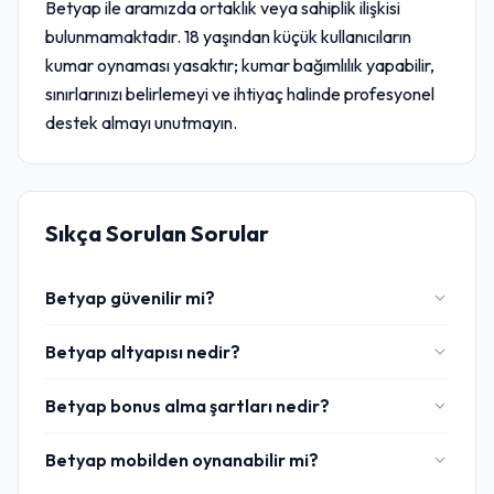
Betyap ile aramızda ortaklık veya sahiplik ilişkisi
bulunmamaktadır. 18 yaşından küçük kullanıcıların
kumar oynaması yasaktır; kumar bağımlılık yapabilir,
sınırlarınızı belirlemeyi ve ihtiyaç halinde profesyonel
destek almayı unutmayın.
Sıkça Sorulan Sorular
Betyap güvenilir mi?
Betyap altyapısı nedir?
Betyap bonus alma şartları nedir?
Betyap mobilden oynanabilir mi?