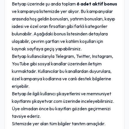
Betyap üzerinde şu anda toplam
6 adet aktif bonus
ve kampanya listemizde yer alıyor. Bu kampanyalar
arasında hoş geldin bonusları, yatırım bonusları, kayıp
iadesi ve özel oran fırsatları gibi farklı kategoriler
bulunabilir. Aşağıdaki bonus listesinden detaylara
ulaşabilir, çevrim şartları ve katılım koşulları için
kaynak sayfaya geçiş yapabilirsiniz.
Betyap kullanıcılarıyla Telegram, Twitter, Instagram,
YouTube gibi sosyal kanallar üzerinden iletişim
kurmaktadır. Kullanıcılar bu kanallardan duyurulara,
özel kampanya kodlarına ve canlı destek bilgilerine
erişebilir.
Betyap ile ilgili kullanıcı şikayetlerini ve memnuniyet
kayıtlarını şikayetvar.com üzerinde inceleyebilirsiniz.
Üye olmadan önce bu kayıtları gözden geçirmenizi
tavsiye ederiz.
Sitemizde yer alan tüm bilgiler tanıtım amaçlıdır.