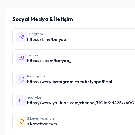
Sosyal Medya & İletişim
Telegram
https://t.me/betyap
Twitter
https://x.com/betyap_
Instagram
https://www.instagram.com/betyapofficial
YouTube
https://www.youtube.com/channel/UCJoKtd42Sxxn
Şikayet kayıtları
sikayetvar.com