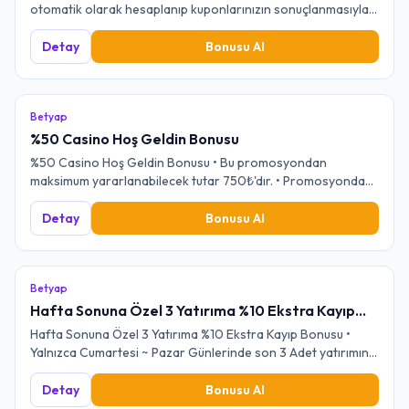
otomatik olarak hesaplanıp kuponlarınızın sonuçlanmasıyla
bakiyenize geçmektedir. • Bu…
Detay
Bonusu Al
BONUS
Betyap
%50 Casino Hoş Geldin Bonusu
%50 Casino Hoş Geldin Bonusu • Bu promosyondan
maksimum yararlanabilecek tutar 750₺'dır. • Promosyondan
yararlanabilmek için yatırım tutarı …
Detay
Bonusu Al
BONUS
Betyap
Hafta Sonuna Özel 3 Yatırıma %10 Ekstra Kayıp
Bonusu
Hafta Sonuna Özel 3 Yatırıma %10 Ekstra Kayıp Bonusu •
Yalnızca Cumartesi ~ Pazar Günlerinde son 3 Adet yatırımın
kayıp ile sonuçlanması dur…
Detay
Bonusu Al