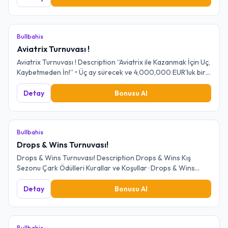
BONUS
Bullbahis
Aviatrix Turnuvası !
Aviatrix Turnuvası ! Description “Aviatrix ile Kazanmak İçin Uç,
Kaybetmeden İn!” • Üç ay sürecek ve 4,000,000 EUR'luk bir
ödül havuzuna sah…
Detay
Bonusu Al
BONUS
Bullbahis
Drops & Wins Turnuvası!
Drops & Wins Turnuvası! Description Drops & Wins Kış
Sezonu Çark Ödülleri Kurallar ve Koşullar · Drops & Wins
Haftalık Çark Ödülleri 19 Kası…
Detay
Bonusu Al
BONUS
Bullbahis