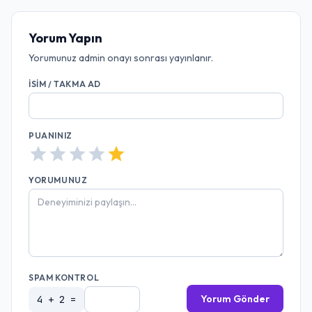
Yorum Yapın
Yorumunuz admin onayı sonrası yayınlanır.
İSIM / TAKMA AD
PUANINIZ
YORUMUNUZ
SPAM KONTROL
Yorum Gönder
4 + 2 =