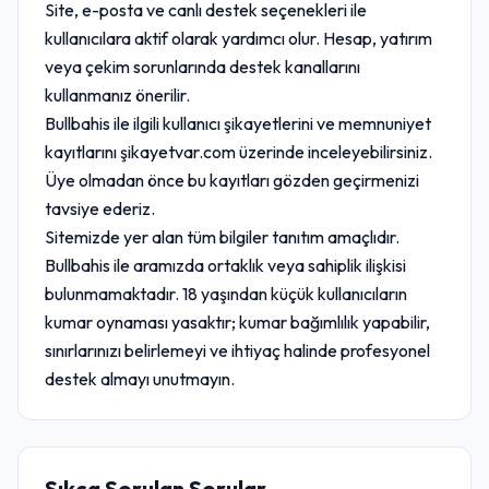
Site, e-posta ve canlı destek seçenekleri ile
kullanıcılara aktif olarak yardımcı olur. Hesap, yatırım
veya çekim sorunlarında destek kanallarını
kullanmanız önerilir.
Bullbahis ile ilgili kullanıcı şikayetlerini ve memnuniyet
kayıtlarını şikayetvar.com üzerinde inceleyebilirsiniz.
Üye olmadan önce bu kayıtları gözden geçirmenizi
tavsiye ederiz.
Sitemizde yer alan tüm bilgiler tanıtım amaçlıdır.
Bullbahis ile aramızda ortaklık veya sahiplik ilişkisi
bulunmamaktadır. 18 yaşından küçük kullanıcıların
kumar oynaması yasaktır; kumar bağımlılık yapabilir,
sınırlarınızı belirlemeyi ve ihtiyaç halinde profesyonel
destek almayı unutmayın.
Sıkça Sorulan Sorular