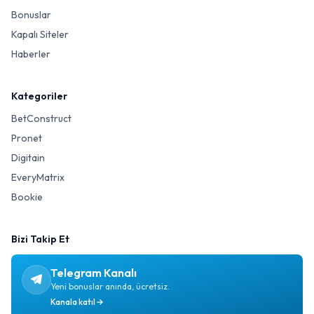
Bonuslar
Kapalı Siteler
Haberler
Kategoriler
BetConstruct
Pronet
Digitain
EveryMatrix
Bookie
Bizi Takip Et
Telegram Kanalı
Yeni bonuslar anında, ücretsiz.
Kanala katıl