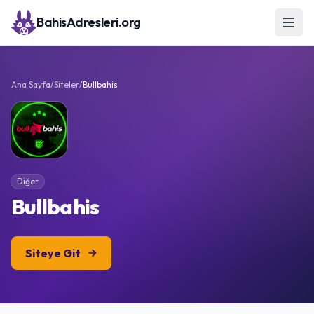
BahisAdresleri.org
Ana Sayfa
/
Siteler
/
Bullbahis
Diğer
Bullbahis
Siteye Git