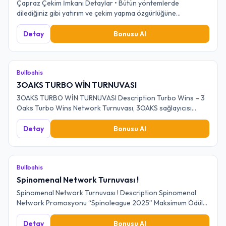
Çapraz Çekim İmkanı Detaylar • Bütün yöntemlerde
dilediğiniz gibi yatırım ve çekim yapma özgürlüğüne
sahipsiniz. ​ • Kredi kartı ile yapılan…
Detay
Bonusu Al
BONUS
Bullbahis
3OAKS TURBO WİN TURNUVASI
3OAKS TURBO WİN TURNUVASI Description Turbo Wins – 3
Oaks Turbo Wins Network Turnuvası, 3OAKS sağlayıcısı
tarafından düzenlenmektedir. Bu Ne…
Detay
Bonusu Al
BONUS
Bullbahis
Spinomenal Network Turnuvası !
Spinomenal Network Turnuvası ! Description Spinomenal
Network Promosyonu “Spinoleague 2025” Maksimum Ödül
Havuzu: €12.000.000 1. Puan Toplam…
Detay
Bonusu Al