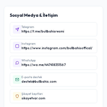
Sosyal Medya & İletişim
Telegram
https://t.me/bullbahisresmi
Instagram
https://www.instagram.com/bullbahisoffical/
WhatsApp
https://wa.me/447418351567
E-posta destek
destek@bullbahis.com
Şikayet kayıtları
sikayetvar.com