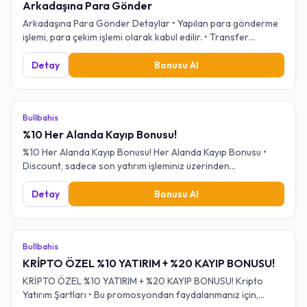
Arkadaşına Para Gönder
Arkadaşına Para Gönder Detaylar • Yapılan para gönderme
işlemi, para çekim işlemi olarak kabul edilir. • Transfer
yapabilmek için, normal pa…
Detay
Bonusu Al
BONUS
Bullbahis
%10 Her Alanda Kayıp Bonusu!
%10 Her Alanda Kayıp Bonusu! Her Alanda Kayıp Bonusu •
Discount, sadece son yatırım işleminiz üzerinden
uygulanmaktadır. Kayıp yaşadığınızda…
Detay
Bonusu Al
BONUS
Bullbahis
KRİPTO ÖZEL %10 YATIRIM + %20 KAYIP BONUSU!
KRİPTO ÖZEL %10 YATIRIM + %20 KAYIP BONUSU! Kripto
Yatırım Şartları • Bu promosyondan faydalanmanız için,