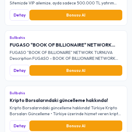
Sitemizde VIP ailemize, ayda sadece 500.000 TL yatırım
gerçekleştirerek katılabili…
Detay
Bonusu Al
BONUS
Bullbahis
FUGASO "BOOK OF BILLIONAIRE" NETWORK
TURNUVA
FUGASO "BOOK OF BILLIONAIRE" NETWORK TURNUVA
Description FUGASO - BOOK OF BILLIONAIRE NETWORK
TURNUVASI ŞARTLAR VE KOŞULLAR • FUGASO tarafın…
Detay
Bonusu Al
BONUS
Bullbahis
Kripto Borsalarındaki güncelleme hakkında!
Kripto Borsalarındaki güncelleme hakkında! Türkiye Kripto
Borsaları Güncelleme • Türkiye üzerinde hizmet veren kripto
para borsalarıyla ilgi…
Detay
Bonusu Al