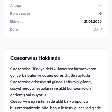
Altyapı
—
Bonus sayısı
0
Eklenme
21.01.2026
Durum
Aktif
Caesarwins Hakkında
Caesarwins, Türkiye'deki kullanıcılara hizmet veren
güncel bir bahis ve casino adresidir. Bu sayfada
Caesarwins adresine ait güncel iletişim bilgilerini,
sosyal medya hesaplarını ve aktif kampanyaları
derlemiş bulunuyoruz.
Caesarwins için listemizde aktif bir kampanya
bulunmamaktadır. Site, bonus listesini güncellediğinde