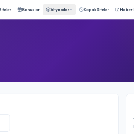
iteler
Bonuslar
Altyapılar
Kapalı Siteler
Haberl