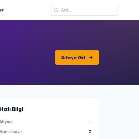
er
Siteye Git
Hızlı Bilgi
Altyapı
—
Bonus sayısı
0