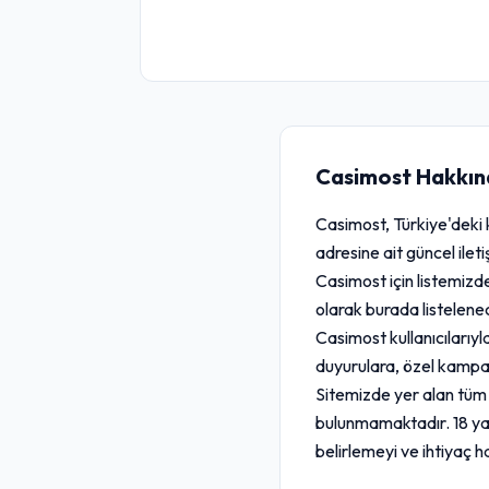
Casimost Hakkın
Casimost, Türkiye'deki 
adresine ait güncel ilet
Casimost için listemizd
olarak burada listelenec
Casimost kullanıcılarıyl
duyurulara, özel kampany
Sitemizde yer alan tüm b
bulunmamaktadır. 18 yaşı
belirlemeyi ve ihtiyaç 