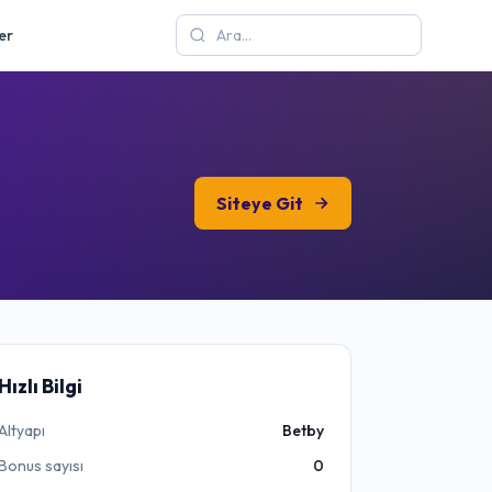
er
Siteye Git
Hızlı Bilgi
Altyapı
Betby
Bonus sayısı
0