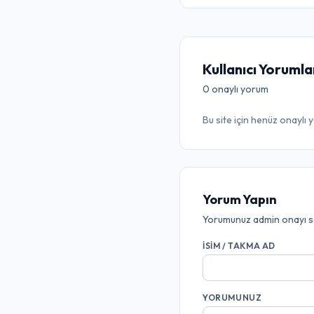
Kullanıcı Yorumla
0 onaylı yorum
Bu site için henüz onaylı 
Yorum Yapın
Yorumunuz admin onayı so
İSIM / TAKMA AD
YORUMUNUZ