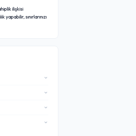
lik ilişkisi
yapabilir, sınırlarınızı