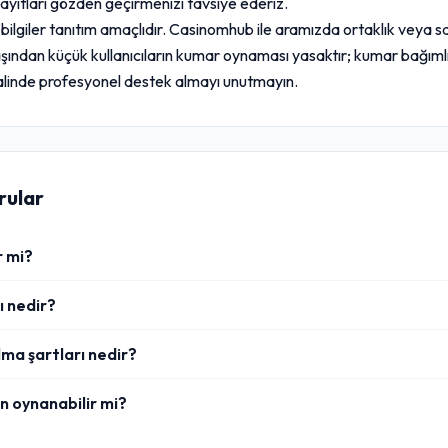
yıtları gözden geçirmenizi tavsiye ederiz.
ilgiler tanıtım amaçlıdır. Casinomhub ile aramızda ortaklık veya sahip
ndan küçük kullanıcıların kumar oynaması yasaktır; kumar bağımlılık 
halinde profesyonel destek almayı unutmayın.
rular
r mi?
ı nedir?
ma şartları nedir?
 oynanabilir mi?