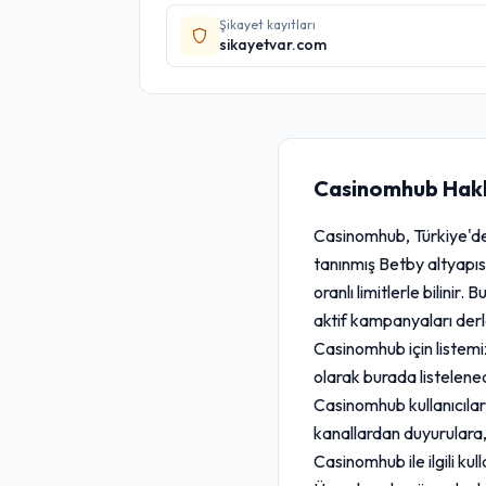
Şikayet kayıtları
sikayetvar.com
Casinomhub Hak
Casinomhub, Türkiye'dek
tanınmış Betby altyapısı
oranlı limitlerle bilinir
aktif kampanyaları der
Casinomhub için listemi
olarak burada listelenec
Casinomhub kullanıcıları
kanallardan duyurulara, 
Casinomhub ile ilgili ku