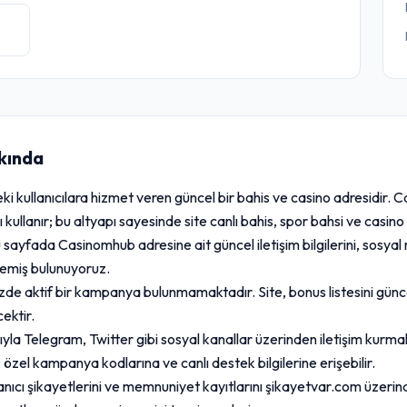
kında
i kullanıcılara hizmet veren güncel bir bahis ve casino adresidir.
 kullanır; bu altyapı sayesinde site canlı bahis, spor bahsi ve casi
. Bu sayfada Casinomhub adresine ait güncel iletişim bilgilerini, sosy
lemiş bulunuyoruz.
zde aktif bir kampanya bulunmamaktadır. Site, bonus listesini gün
ektir.
yla Telegram, Twitter gibi sosyal kanallar üzerinden iletişim kurmakt
özel kampanya kodlarına ve canlı destek bilgilerine erişebilir.
llanıcı şikayetlerini ve memnuniyet kayıtlarını şikayetvar.com üzerind