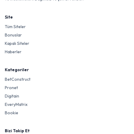
Site
Tüm Siteler
Bonuslar
Kapalı Siteler
Haberler
Kategoriler
BetConstruct
Pronet
Digitain
EveryMatrix
Bookie
Bizi Takip Et