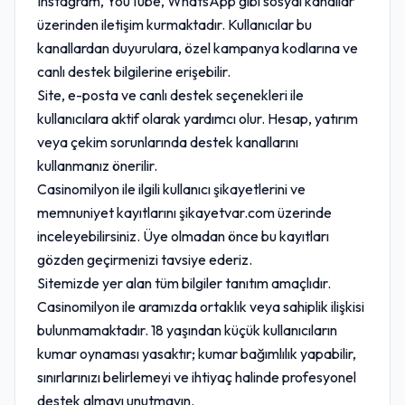
Instagram, YouTube, WhatsApp gibi sosyal kanallar
üzerinden iletişim kurmaktadır. Kullanıcılar bu
kanallardan duyurulara, özel kampanya kodlarına ve
canlı destek bilgilerine erişebilir.
Site, e-posta ve canlı destek seçenekleri ile
kullanıcılara aktif olarak yardımcı olur. Hesap, yatırım
veya çekim sorunlarında destek kanallarını
kullanmanız önerilir.
Casinomilyon ile ilgili kullanıcı şikayetlerini ve
memnuniyet kayıtlarını şikayetvar.com üzerinde
inceleyebilirsiniz. Üye olmadan önce bu kayıtları
gözden geçirmenizi tavsiye ederiz.
Sitemizde yer alan tüm bilgiler tanıtım amaçlıdır.
Casinomilyon ile aramızda ortaklık veya sahiplik ilişkisi
bulunmamaktadır. 18 yaşından küçük kullanıcıların
kumar oynaması yasaktır; kumar bağımlılık yapabilir,
sınırlarınızı belirlemeyi ve ihtiyaç halinde profesyonel
destek almayı unutmayın.