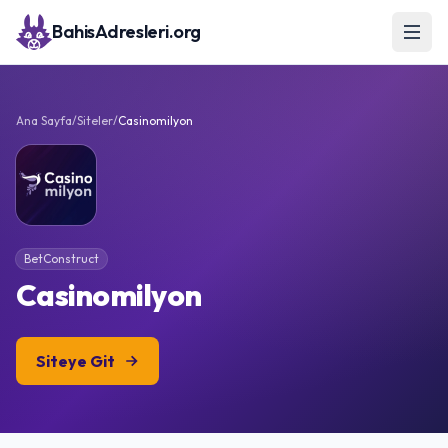
BahisAdresleri.org
Ana Sayfa
/
Siteler
/
Casinomilyon
BetConstruct
Casinomilyon
Siteye Git