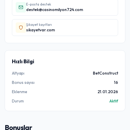
E-posta destek
destek@casinomilyon724.com
Şikayet kayıtları
sikayetvar.com
Hızlı Bilgi
Altyapı
BetConstruct
Bonus sayısı
16
Eklenme
21.01.2026
Durum
Aktif
Bonuslar