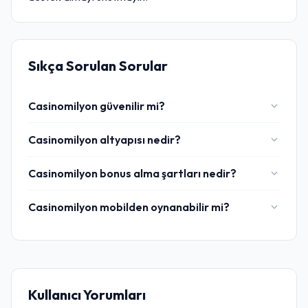
Sıkça Sorulan Sorular
Casinomilyon güvenilir mi?
Casinomilyon altyapısı nedir?
Casinomilyon bonus alma şartları nedir?
Casinomilyon mobilden oynanabilir mi?
Kullanıcı Yorumları