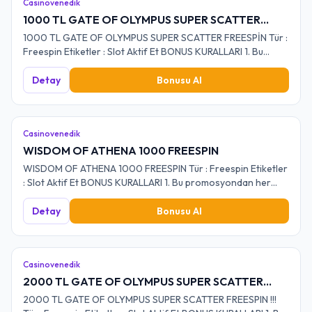
Casinovenedik
1000 TL GATE OF OLYMPUS SUPER SCATTER
FREESPİN
1000 TL GATE OF OLYMPUS SUPER SCATTER FREESPİN Tür :
Freespin Etiketler : Slot Aktif Et BONUS KURALLARI 1. Bu
promosyondan her yatırımınıza …
Detay
Bonusu Al
BONUS
Casinovenedik
WISDOM OF ATHENA 1000 FREESPIN
WISDOM OF ATHENA 1000 FREESPIN Tür : Freespin Etiketler
: Slot Aktif Et BONUS KURALLARI 1. Bu promosyondan her
yatırımınıza yararlanabilirsi…
Detay
Bonusu Al
BONUS
Casinovenedik
2000 TL GATE OF OLYMPUS SUPER SCATTER
FREESPIN !!!
2000 TL GATE OF OLYMPUS SUPER SCATTER FREESPIN !!!