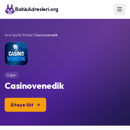
BahisAdresleri.org
Ana Sayfa
/
Siteler
/
Casinovenedik
Diğer
Casinovenedik
Siteye Git