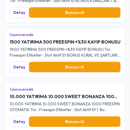
Tür : Freespin Etiketler : Slot Aktif Et BONUS KURALLARI 1. Bu
promosyondan her yatırımın…
Detay
Bonusu Al
BONUS
Casinovenedik
1500 YATIRIMA 500 FREESPIN +%30 KAYIP BONUSU
1500 YATIRIMA 500 FREESPIN +%30 KAYIP BONUSU Tür :
Freespin Etiketler : Slot Aktif Et BONUS KURAL VE ŞARTLARI
1.500 TL yatırım yapan tüm kul…
Detay
Bonusu Al
BONUS
Casinovenedik
10.000 YATIRIMA 10.000 SWEET BONANZA 1000
FREESPIN OTOMATIK
10.000 YATIRIMA 10.000 SWEET BONANZA 1000 FREESPIN
OTOMATIK Tür : Freespin Etiketler : Slot Aktif Et 1. Bu
promosyondan günde 3 kezyararlana…
Detay
Bonusu Al