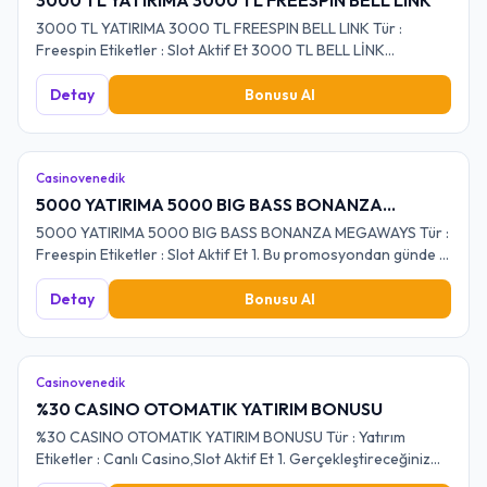
3000 TL YATIRIMA 3000 TL FREESPIN BELL LINK
3000 TL YATIRIMA 3000 TL FREESPIN BELL LINK Tür :
Freespin Etiketler : Slot Aktif Et 3000 TL BELL LİNK
FREESPİN BONUS ÖZELLİKLERİ 1. Bu prom…
Detay
Bonusu Al
BONUS
Casinovenedik
5000 YATIRIMA 5000 BIG BASS BONANZA
MEGAWAYS
5000 YATIRIMA 5000 BIG BASS BONANZA MEGAWAYS Tür :
Freespin Etiketler : Slot Aktif Et 1. Bu promosyondan günde 2
kezyararlanabilirsiniz. 2. …
Detay
Bonusu Al
BONUS
Casinovenedik
%30 CASINO OTOMATIK YATIRIM BONUSU
%30 CASINO OTOMATIK YATIRIM BONUSU Tür : Yatırım
Etiketler : Canlı Casino,Slot Aktif Et 1. Gerçekleştireceğiniz
minumum 500₺ Maksimum 20.000…