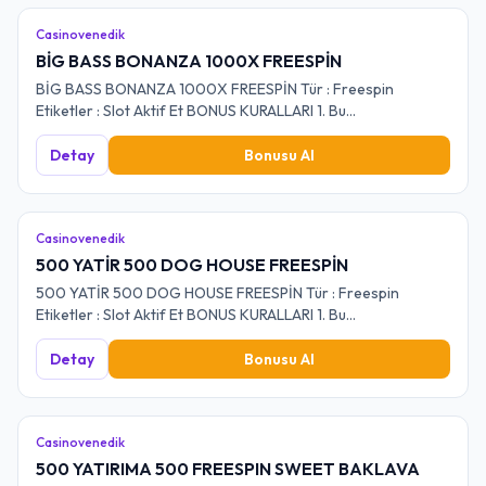
BONUS
Casinovenedik
BİG BASS BONANZA 1000X FREESPİN
BİG BASS BONANZA 1000X FREESPİN Tür : Freespin
Etiketler : Slot Aktif Et BONUS KURALLARI 1. Bu
promosyondan her yatırımınıza yararlanabilirs…
Detay
Bonusu Al
BONUS
Casinovenedik
500 YATİR 500 DOG HOUSE FREESPİN
500 YATİR 500 DOG HOUSE FREESPİN Tür : Freespin
Etiketler : Slot Aktif Et BONUS KURALLARI 1. Bu
promosyonminumum yatırımınıza yararlanabilir…
Detay
Bonusu Al
BONUS
Casinovenedik
500 YATIRIMA 500 FREESPIN SWEET BAKLAVA