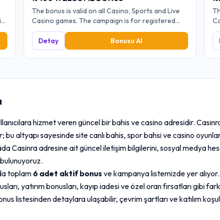
The bonus is valid on all Casino, Sports and Live
Th
aim
Casino games. The campaign is for registered
Ca
users who invest at least 50 TL, maximum 1000…
pr
y
Detay
Bonusu Al
a
llanıcılara hizmet veren güncel bir bahis ve casino adresidir. Casin
nır; bu altyapı sayesinde site canlı bahis, spor bahsi ve casino oyunl
yfada Casinra adresine ait güncel iletişim bilgilerini, sosyal medya hes
 bulunuyoruz.
nda toplam
6 adet aktif bonus
ve kampanya listemizde yer alıyor
ları, yatırım bonusları, kayıp iadesi ve özel oran fırsatları gibi fark
onus listesinden detaylara ulaşabilir, çevrim şartları ve katılım koşu