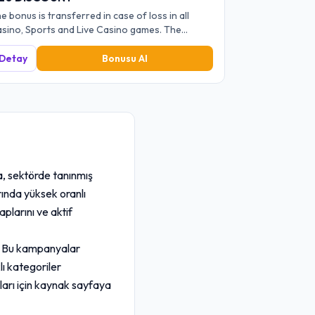
e bonus is transferred in case of loss in all
sino, Sports and Live Casino games. The
omotion is valid for all investment methods,
ou…
Detay
Bonusu Al
ra, sektörde tanınmış
arında yüksek oranlı
aplarını ve aktif
. Bu kampanyalar
lı kategoriler
lları için kaynak sayfaya