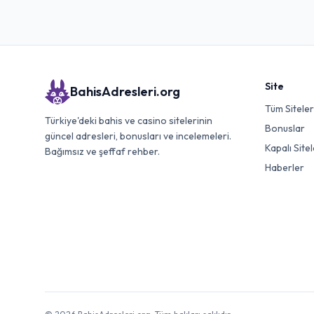
Site
BahisAdresleri.org
Tüm Siteler
Türkiye'deki bahis ve casino sitelerinin
Bonuslar
güncel adresleri, bonusları ve incelemeleri.
Kapalı Site
Bağımsız ve şeffaf rehber.
Haberler