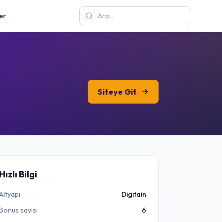
er
Siteye Git
Hızlı Bilgi
Altyapı
Digitain
Bonus sayısı
6