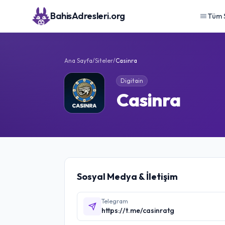
BahisAdresleri.org
Tüm S
Ana Sayfa
/
Siteler
/
Casinra
Digitain
Casinra
Sosyal Medya & İletişim
Telegram
https://t.me/casinratg