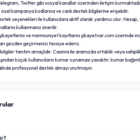
 Telegram, Twitter gibi sosyal kanallar üzerinden iletişim kurmaktadır
özel kampanya kodlarına ve canlı destek bilgilerine erişebilir.
estek seçenekleri ile kullanıcılara aktif olarak yardımcı olur. Hesap
llarını kullanmanız önerilir.
ıcı şikayetlerini ve memnuniyet kayıtlarını şikayetvar.com üzerinde in
arı gözden geçirmenizi tavsiye ederiz.
lgiler tanıtım amaçlıdır. Casinra ile aramızda ortaklık veya sahiplik i
ndan küçük kullanıcıların kumar oynaması yasaktır; kumar bağımlılık 
halinde profesyonel destek almayı unutmayın.
rular
ir?