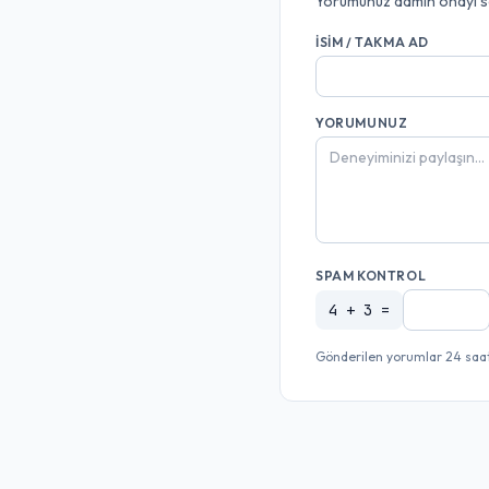
Yorumunuz admin onayı so
İSIM / TAKMA AD
YORUMUNUZ
SPAM KONTROL
4 + 3 =
Gönderilen yorumlar 24 saat 