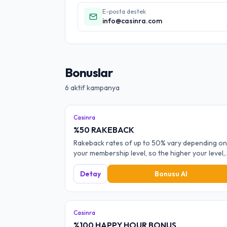
E-posta destek
info@casinra.com
Bonuslar
6 aktif kampanya
BON
Casinra
%50 RAKEBACK
Rakeback rates of up to 50% vary depending on
your membership level, so the higher your level,
the more you can earn. A rakeback bonus is a …
Detay
Bonusu Al
BON
Casinra
%100 HAPPY HOUR BONUS