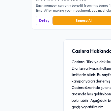
Each member can only benefit from this bonus 1
time. After making your investment, you must cl
the bonus without participating in any gam…
Detay
Bonusu Al
Casinra Hakkınd
Casinra, Türkiye'deki ku
Digitain altyapısı kulla
limitlerle bilinir. Bu sa
kampanyaları derlemiş
Casinra üzerinde şu a
arasında hoş geldin bonus
bulunabilir. Aşağıdaki b
geçiş yapabilirsiniz.