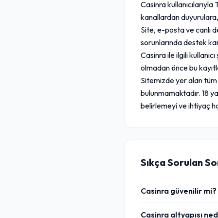
Casinra kullanıcılarıyla
kanallardan duyurulara, 
Site, e-posta ve canlı d
sorunlarında destek kana
Casinra ile ilgili kullan
olmadan önce bu kayıtl
Sitemizde yer alan tüm bi
bulunmamaktadır. 18 yaşı
belirlemeyi ve ihtiyaç 
Sıkça Sorulan So
Casinra güvenilir mi?
Casinra altyapısı ned