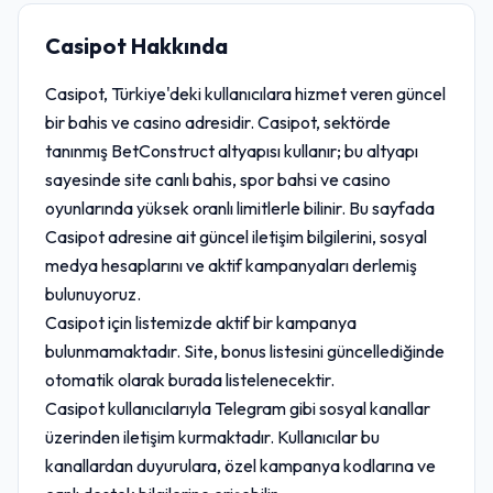
Casipot Hakkında
Casipot, Türkiye'deki kullanıcılara hizmet veren güncel
bir bahis ve casino adresidir. Casipot, sektörde
tanınmış BetConstruct altyapısı kullanır; bu altyapı
sayesinde site canlı bahis, spor bahsi ve casino
oyunlarında yüksek oranlı limitlerle bilinir. Bu sayfada
Casipot adresine ait güncel iletişim bilgilerini, sosyal
medya hesaplarını ve aktif kampanyaları derlemiş
bulunuyoruz.
Casipot için listemizde aktif bir kampanya
bulunmamaktadır. Site, bonus listesini güncellediğinde
otomatik olarak burada listelenecektir.
Casipot kullanıcılarıyla Telegram gibi sosyal kanallar
üzerinden iletişim kurmaktadır. Kullanıcılar bu
kanallardan duyurulara, özel kampanya kodlarına ve