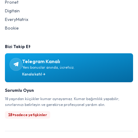
Pronet
Digitain
EveryMatrix
Bookie
Bizi Takip Et
Telegram Kanalı
Yeni bonuslar anında, ücretsiz.
Kanala katıl
Sorumlu Oyun
18 yaşından küçükler kumar oynayamaz. Kumar bağımlılık yapabilir;
sınırlarınızı belirleyin ve gerekirse profesyonel yardım alın.
18+
sadece yetişkinler