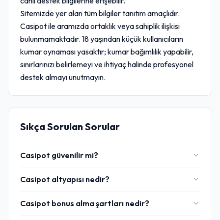
canlı destek bilgilerine erişebilir.
Sitemizde yer alan tüm bilgiler tanıtım amaçlıdır.
Casipot ile aramızda ortaklık veya sahiplik ilişkisi
bulunmamaktadır. 18 yaşından küçük kullanıcıların
kumar oynaması yasaktır; kumar bağımlılık yapabilir,
sınırlarınızı belirlemeyi ve ihtiyaç halinde profesyonel
destek almayı unutmayın.
Sıkça Sorulan Sorular
Casipot güvenilir mi?
Casipot altyapısı nedir?
Casipot bonus alma şartları nedir?