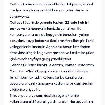
Celtabet adresine ait güncel iletişim bilgilerini, sosyal
medya hesaplarını ve aktif kampanyaları derlemiş
bulunuyoruz.
Celtabet üzerinde şu anda toplam
22 adet aktif
bonus
ve kampanya listemizde yer alıyor. Bu
kampanyalar arasında hoş geldin bonusları, yatırım
bonusları, kayıp iadesi ve özel oran fırsatları gibi farklı
kategoriler bulunabilir. Aşağıdaki bonus listesinden
detaylara ulaşabilir, çevrim şartları ve katılım koşulları
için kaynak sayfaya geçiş yapabilirsiniz.
Celtabet kullanıcılarıyla Telegram, Twitter, Instagram,
YouTube, WhatsApp gibi sosyal kanallar üzerinden
iletişim kurmaktadır. Kullanıcılar bu kanallardan
duyurulara, özel kampanya kodlarına ve canlı destek
bilgilerine erişebilir.
Site, e-posta ve canlı destek seçenekleri ile
kullanıcılara aktif olarak yardımcı olur. Hesap, yatırım