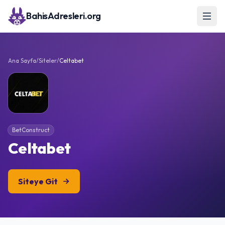
BahisAdresleri.org
Ana Sayfa
/
Siteler
/
Celtabet
BetConstruct
Celtabet
Siteye Git