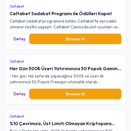
BONUS
Celtabet
Celtabet Sadakat Programı ile Ödülleri Kapın!
Celtabet sadakat programına katılın, Celtabet'te ayrıcalıklı
olmanın keyfini yaşayın. Celtabet Casino’da,slot oyunları ve
canlı casino oyunl…
Detay
Bonusu Al
BONUS
Celtabet
Her Gün 500₺ Üzeri Yatırımınıza 50 Popok Gaming
Freespin Hediye!
• Her gün, tek seferde yapacağınız 500₺ ve üzeri ilk
yatırımınıza 50 Popok Freespin otomatik olarak
tanımlanacaktır. • Bu tanımlanan freespi…
Detay
Bonusu Al
BONUS
Celtabet
%10 Çevrimsiz, Üst Limiti Olmayan Kriptopara
Bonusu!