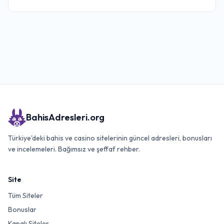
BahisAdresleri.org
Türkiye'deki bahis ve casino sitelerinin güncel adresleri, bonusları
ve incelemeleri. Bağımsız ve şeffaf rehber.
Site
Tüm Siteler
Bonuslar
Kapalı Siteler