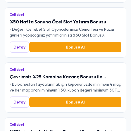
BONUS
Celtabet
%50 Hafta Sonuna Özel Slot Yatırım Bonusu
• Değerli Celtabet Slot Oyuncularımız; Cumartesi ve Pazar
günleri yapacağınız yatırımlarınıza %50 Slot Bonusu
alabilmek için yatırım onayını…
Detay
Bonusu Al
BONUS
Celtabet
Çevrimsiz %25 Kombine Kazanç Bonusu ile
Kazancınızı Artırın!
• Bu bonustan faydalanmak için kuponunuzda minimum 4 maç
ve her maç oranı minimum 1.50, kupon değeri minimum 50TL
olmalıdır. Bu aralık dışın…
Detay
Bonusu Al
BONUS
Celtabet