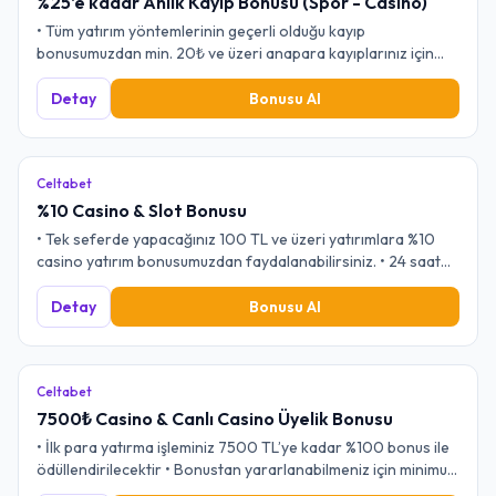
%25'e kadar Anlık Kayıp Bonusu (Spor - Casino)
• Tüm yatırım yöntemlerinin geçerli olduğu kayıp
bonusumuzdan min. 20₺ ve üzeri anapara kayıplarınız için
anlık faydalanabilirsiniz. • Kayıp…
Detay
Bonusu Al
BONUS
Celtabet
%10 Casino & Slot Bonusu
• Tek seferde yapacağınız 100 TL ve üzeri yatırımlara %10
casino yatırım bonusumuzdan faydalanabilirsiniz. • 24 saat
içersinde alabileceğini…
Detay
Bonusu Al
BONUS
Celtabet
7500₺ Casino & Canlı Casino Üyelik Bonusu
• İlk para yatırma işleminiz 7500 TL’ye kadar %100 bonus ile
ödüllendirilecektir • Bonustan yararlanabilmeniz için minimum
para yatırma mikt…