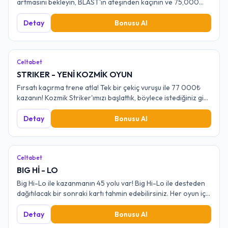
artmasını bekleyin, BLAST'ın ateşinden kaçının ve 75,000
₺'ye kadar kazanın…
Detay
Bonusu Al
BONUS
Celtabet
STRIKER - YENİ KOZMİK OYUN
Fırsatı kaçırma trene atla! Tek bir çekiç vuruşu ile 77 000₺
kazanın! Kozmik Striker'ımızı başlattık, böylece istediğiniz gibi
oynayabilir v…
Detay
Bonusu Al
BONUS
Celtabet
BIG Hİ - LO
Big Hi-Lo ile kazanmanın 45 yolu var! Big Hi-Lo ile desteden
dağıtılacak bir sonraki kartı tahmin edebilirsiniz. Her oyun için
sunulan 45 ba…
Detay
Bonusu Al