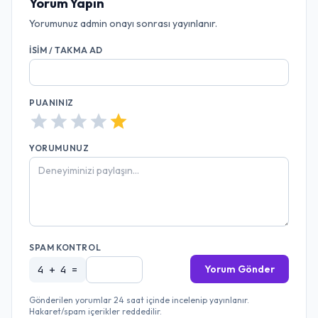
Yorum Yapın
Yorumunuz admin onayı sonrası yayınlanır.
İSIM / TAKMA AD
PUANINIZ
YORUMUNUZ
SPAM KONTROL
Yorum Gönder
4 + 4 =
Gönderilen yorumlar 24 saat içinde incelenip yayınlanır.
Hakaret/spam içerikler reddedilir.