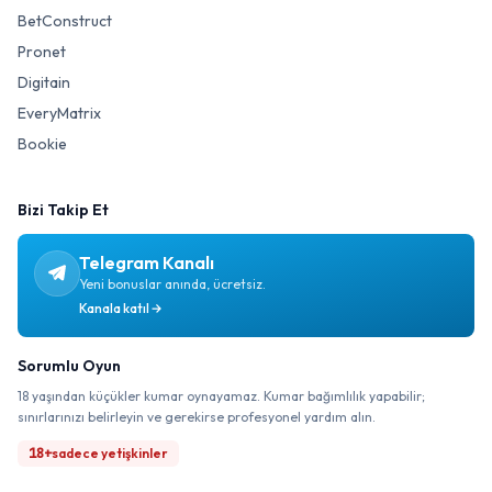
BetConstruct
Pronet
Digitain
EveryMatrix
Bookie
Bizi Takip Et
Telegram Kanalı
Yeni bonuslar anında, ücretsiz.
Kanala katıl
Sorumlu Oyun
18 yaşından küçükler kumar oynayamaz. Kumar bağımlılık yapabilir;
sınırlarınızı belirleyin ve gerekirse profesyonel yardım alın.
18+
sadece yetişkinler