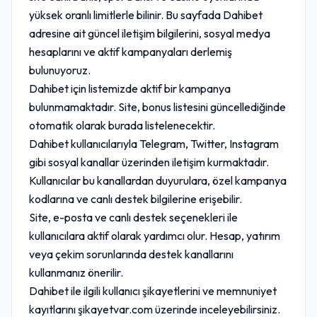
yüksek oranlı limitlerle bilinir. Bu sayfada Dahibet
adresine ait güncel iletişim bilgilerini, sosyal medya
hesaplarını ve aktif kampanyaları derlemiş
bulunuyoruz.
Dahibet için listemizde aktif bir kampanya
bulunmamaktadır. Site, bonus listesini güncellediğinde
otomatik olarak burada listelenecektir.
Dahibet kullanıcılarıyla Telegram, Twitter, Instagram
gibi sosyal kanallar üzerinden iletişim kurmaktadır.
Kullanıcılar bu kanallardan duyurulara, özel kampanya
kodlarına ve canlı destek bilgilerine erişebilir.
Site, e-posta ve canlı destek seçenekleri ile
kullanıcılara aktif olarak yardımcı olur. Hesap, yatırım
veya çekim sorunlarında destek kanallarını
kullanmanız önerilir.
Dahibet ile ilgili kullanıcı şikayetlerini ve memnuniyet
kayıtlarını şikayetvar.com üzerinde inceleyebilirsiniz.