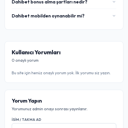
Dahibet bonus alma şartları nedir?
Dahibet mobilden oynanabilir mi?
Kullanıcı Yorumları
0 onaylı yorum
Bu site için henüz onaylı yorum yok. İlk yorumu siz yazın.
Yorum Yapın
Yorumunuz admin onayı sonrası yayınlanır.
İSIM / TAKMA AD