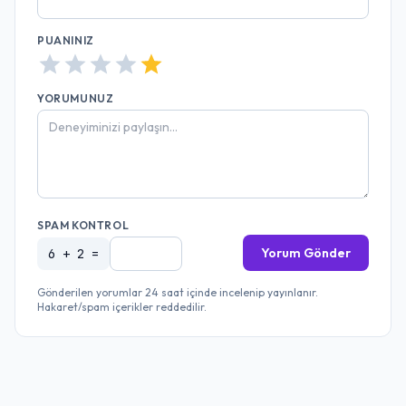
PUANINIZ
YORUMUNUZ
SPAM KONTROL
Yorum Gönder
6 + 2 =
Gönderilen yorumlar 24 saat içinde incelenip yayınlanır.
Hakaret/spam içerikler reddedilir.