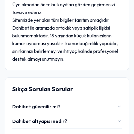
Üye olmadan önce bu kayıtları gözden geçirmenizi
tavsiye ederiz.
Sitemizde yer alan tüm bilgiler tanıtım amaçlıdır.
Dahibet ile aramızda ortaklık veya sahiplik ilişkisi
bulunmamaktadır. 18 yaşından küçük kullanıcıların
kumar oynaması yasaktır; kumar bağımlılık yapabilir,
sınırlarınızı belirlemeyi ve ihtiyaç halinde profesyonel
destek almayı unutmayın.
Sıkça Sorulan Sorular
Dahibet güvenilir mi?
Dahibet altyapısı nedir?