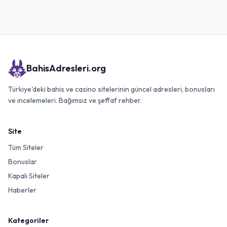
BahisAdresleri.org
Türkiye'deki bahis ve casino sitelerinin güncel adresleri, bonusları
ve incelemeleri. Bağımsız ve şeffaf rehber.
Site
Tüm Siteler
Bonuslar
Kapalı Siteler
Haberler
Kategoriler