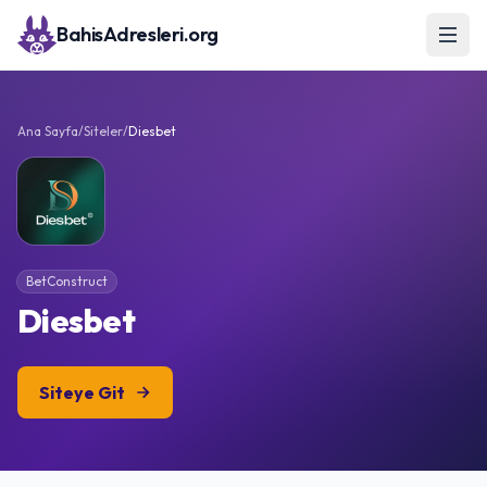
BahisAdresleri.org
Ana Sayfa
/
Siteler
/
Diesbet
BetConstruct
Diesbet
Siteye Git