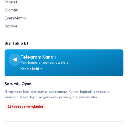
Pronet
Digitain
EveryMatrix
Bookie
Bizi Takip Et
Telegram Kanalı
Yeni bonuslar anında, ücretsiz.
Kanala katıl
Sorumlu Oyun
18 yaşından küçükler kumar oynayamaz. Kumar bağımlılık yapabilir;
sınırlarınızı belirleyin ve gerekirse profesyonel yardım alın.
18+
sadece yetişkinler