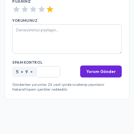
PUANINIZ
YORUMUNUZ
SPAM KONTROL
Yorum Gönder
5 + 9 =
Gönderilen yorumlar 24 saat içinde incelenip yayınlanır.
Hakaret/spam içerikler reddedilir.