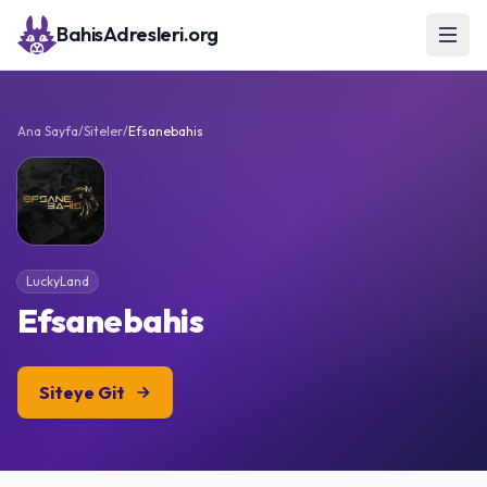
BahisAdresleri.org
Ana Sayfa
/
Siteler
/
Efsanebahis
LuckyLand
Efsanebahis
Siteye Git