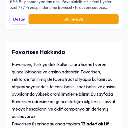
### Bu promosyondan nasıl faydalabilirim? • Yeni Üyeler
özel 777 Freespin deneme bonusu! • Freespin sadece
Favorisen Yummy Hacivat and Karag…
Detay
Bonusu Al
Favorisen Hakkında
Favorisen, Türkiye'deki kullanıcılara hizmet veren
güncel bir bahis ve casino adresidir. Favorisen,
sektörde tanınmış BetConstruct altyapısı kullanır; bu
altyapı sayesinde site canlı bahis, spor bahsi ve casino
oyunlarında yüksek oranlı limitlerle bilinir. Bu sayfada
Favorisen adresine ait güncel iletişim bilgilerini, sosyal
medya hesaplarını ve aktif kampanyaları derlemiş
bulunuyoruz.
Favorisen üzerinde şu anda toplam
13 adet aktif