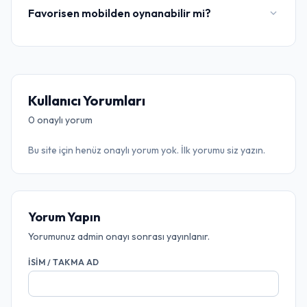
Favorisen mobilden oynanabilir mi?
Kullanıcı Yorumları
0 onaylı yorum
Bu site için henüz onaylı yorum yok. İlk yorumu siz yazın.
Yorum Yapın
Yorumunuz admin onayı sonrası yayınlanır.
İSIM / TAKMA AD