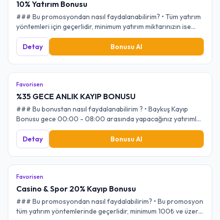
10% Yatırım Bonusu
### Bu promosyondan nasıl faydalanabilirim? • Tüm yatırım
yöntemleri için geçerlidir, minimum yatırım miktarınızın ise
20₺ olması yeterlidir…
Detay
Bonusu Al
BONUS
Favorisen
%35 GECE ANLIK KAYIP BONUSU
### Bu bonustan nasıl faydalanabilirim ? • Baykuş Kayıp
Bonusu gece 00:00 - 08:00 arasında yapacağınız yatırımlar
içindir. Bu saatler arasın…
Detay
Bonusu Al
BONUS
Favorisen
Casino & Spor 20% Kayıp Bonusu
### Bu promosyondan nasıl faydalabilirim? • Bu promosyon
tüm yatırım yöntemlerinde geçerlidir, minimum 100₺ ve üzeri