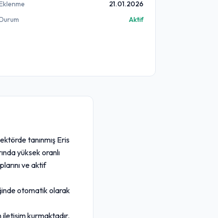
Eklenme
21.01.2026
Durum
Aktif
 sektörde tanınmış Eris
rında yüksek oranlı
plarını ve aktif
iğinde otomatik olarak
 iletişim kurmaktadır.