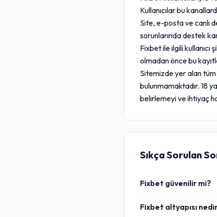
Kullanıcılar bu kanallar
Site, e-posta ve canlı d
sorunlarında destek kana
Fixbet ile ilgili kullanı
olmadan önce bu kayıtl
Sitemizde yer alan tüm bi
bulunmamaktadır. 18 yaşı
belirlemeyi ve ihtiyaç 
Sıkça Sorulan So
Fixbet güvenilir mi?
Fixbet altyapısı nedi