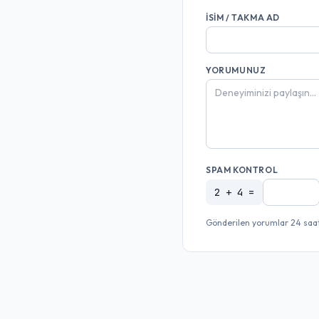
İSIM / TAKMA AD
YORUMUNUZ
SPAM KONTROL
2 + 4 =
Gönderilen yorumlar 24 saat 