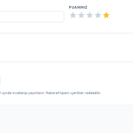
PUANINIZ
içinde incelenip yayınlanır. Hakaret/spam içerikler reddedilir.