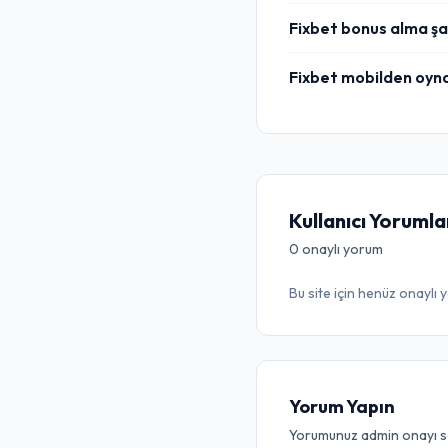
Fixbet bonus alma şa
Fixbet mobilden oyna
Kullanıcı Yorumla
0 onaylı yorum
Bu site için henüz onaylı 
Yorum Yapın
Yorumunuz admin onayı so