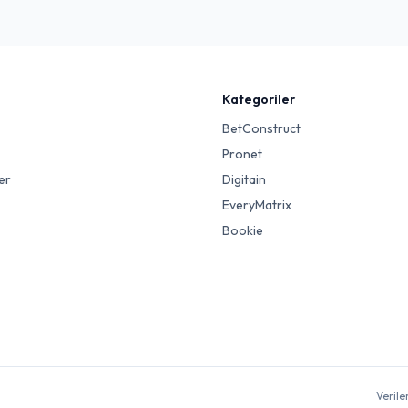
Kategoriler
BetConstruct
Pronet
ler
Digitain
EveryMatrix
Bookie
Verile