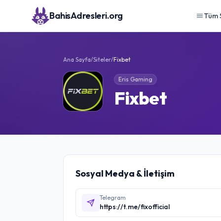
BahisAdresleri.org
Tüm S
Ana Sayfa
/
Siteler
/
Fixbet
Eris Gaming
Fixbet
Sosyal Medya & İletişim
Telegram
https://t.me/fixofficial