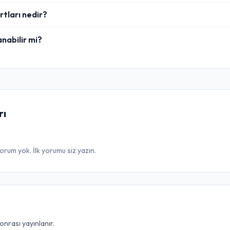
rtları nedir?
nabilir mi?
rı
yorum yok. İlk yorumu siz yazın.
nrası yayınlanır.