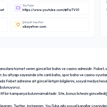
YouTube
bet
https://www.youtube.com/@FixTV01
Şikayet kayıtları
sikayetvar.com
lanıcılara hizmet veren güncel bir bahis ve casino adresidir. Fixbet,
r; bu altyapı sayesinde site canlı bahis, spor bahsi ve casino oyunla
yfada Fixbet adresine ait güncel iletişim bilgilerini, sosyal medya hesa
 bulunuyoruz.
aktif bir kampanya bulunmamaktadır. Site, bonus listesini güncelled
Telegram, Twitter, Instagram, YouTube gibi sosyal kanallar üzerinden