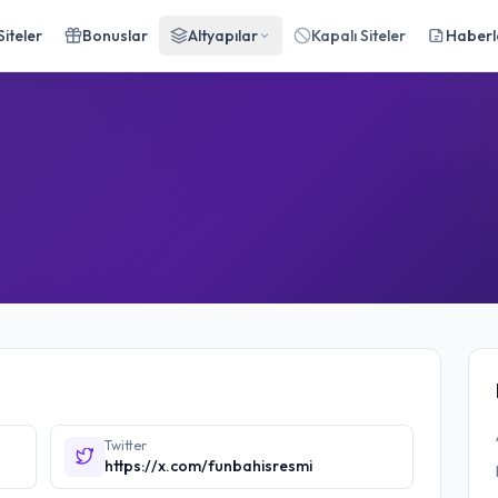
iteler
Bonuslar
Altyapılar
Kapalı Siteler
Haberl
Twitter
https://x.com/funbahisresmi