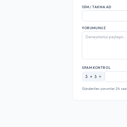
İSIM / TAKMA AD
YORUMUNUZ
SPAM KONTROL
3 + 3 =
Gönderilen yorumlar 24 saat 