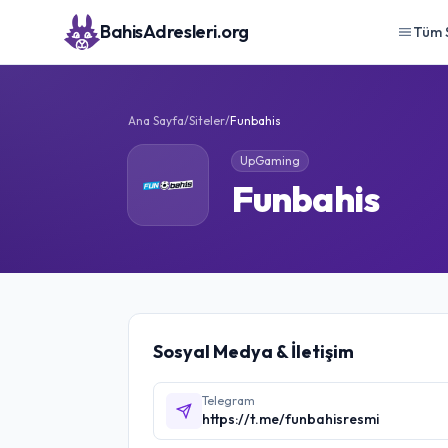
BahisAdresleri.org
Tüm S
Ana Sayfa
/
Siteler
/
Funbahis
UpGaming
Funbahis
Sosyal Medya & İletişim
Telegram
https://t.me/funbahisresmi