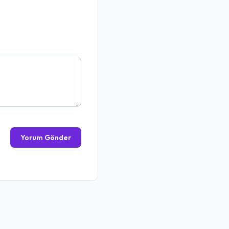
Yorum Gönder